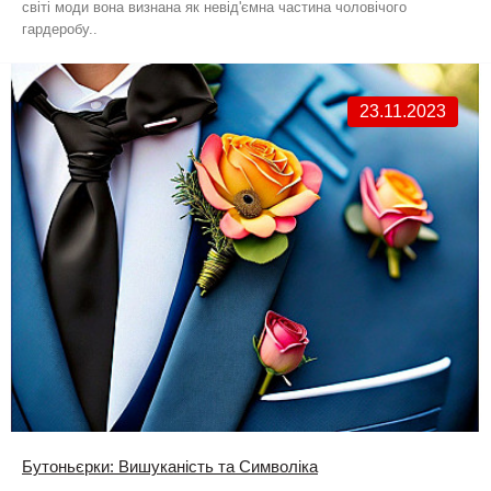
світі моди вона визнана як невід'ємна частина чоловічого
гардеробу..
23.11.2023
Бутоньєрки: Вишуканість та Символіка