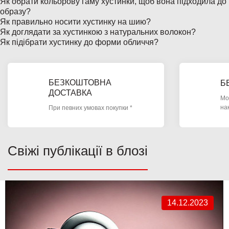
Як обрати кольорову гаму хустинки, щоб вона підходила до
образу?
Як правильно носити хустинку на шию?
Як доглядати за хустинкою з натуральних волокон?
Як підібрати хустинку до форми обличчя?
БЕЗКОШТОВНА
Б
ДОСТАВКА
Мо
на
При певних умовах покупки *
Свіжі публікації в блозі
14.12.2023