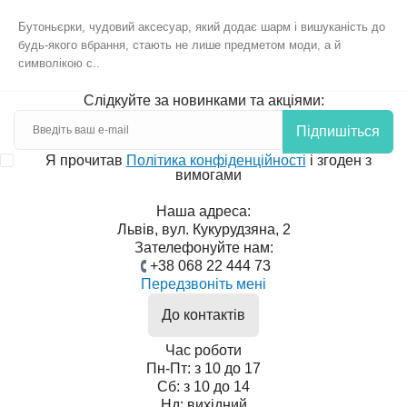
Бутоньєрки, чудовий аксесуар, який додає шарм і вишуканість до
будь-якого вбрання, стають не лише предметом моди, а й
символікою с..
Слідкуйте за новинками та акціями:
Підпишіться
Я прочитав
Політика конфіденційності
і згоден з
вимогами
Наша адреса:
Львів, вул. Кукурудзяна, 2
Зателефонуйте нам:
+38 068 22 444 73
Передзвоніть мені
До контактів
Час роботи
Пн-Пт: з 10 до 17
Сб: з 10 до 14
Нд: вихідний