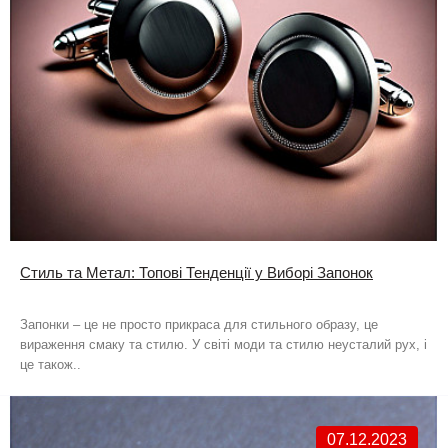
Стиль та Метал: Топові Тенденції у Виборі Запонок
Запонки – це не просто прикраса для стильного образу, це
вираження смаку та стилю. У світі моди та стилю неусталий рух, і
це також..
07.12.2023