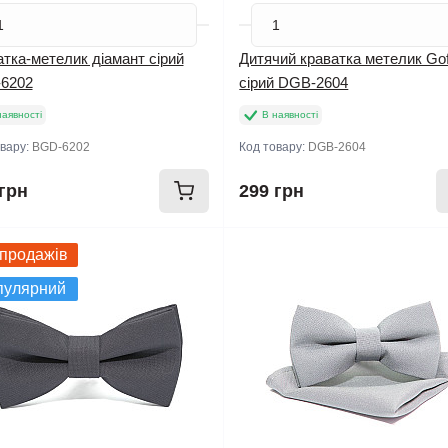
тка-метелик діамант сірий
Дитячий краватка метелик Gof
6202
сірий DGB-2604
наявності
В наявності
овару:
BGD-6202
Код товару:
DGB-2604
грн
299 грн
 продажів
Новинка
пулярний