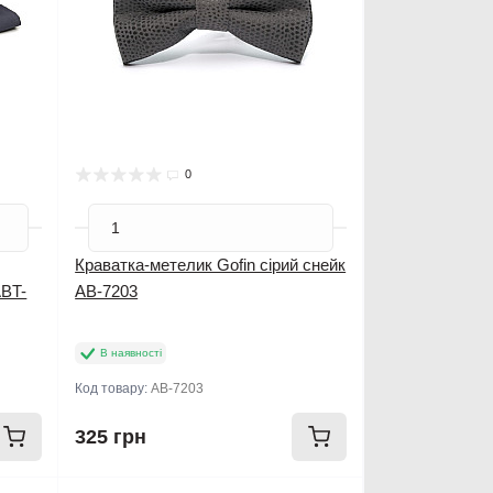
0
Краватка-метелик Gofin сірий снейк
ABT-
AB-7203
В наявності
Код товару:
AB-7203
325 грн