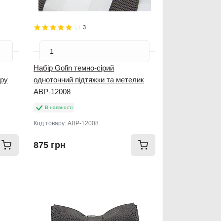
3
Набір Gofin темно-сірий
ору
однотонний підтяжки та метелик
ABP-12008
В наявності
Код товару:
ABP-12008
875 грн