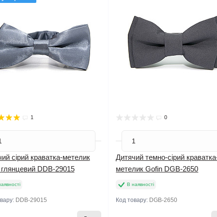
1
0
ий сірий краватка-метелик
Дитячий темно-сірий краватка
n глянцевий DDB-29015
метелик Gofin DGB-2650
наявності
В наявності
овару:
DDB-29015
Код товару:
DGB-2650