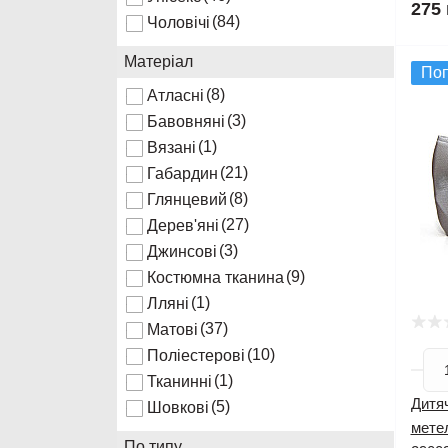
275 
(84)
Чоловічі
Матеріал
По
(8)
Атласні
(3)
Бавовняні
(1)
Вязані
(21)
Габардин
(8)
Глянцевий
(27)
Дерев'яні
(3)
Джинсові
(9)
Костюмна тканина
(1)
Лляні
(37)
Матові
(10)
Поліестерові
(1)
Тканинні
Дитяч
(5)
Шовкові
мете
По типу