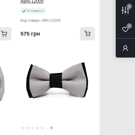
ABN-12009
0
В наявності
Код товару:
ABN-12009
0
575 грн
0