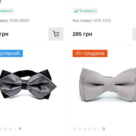
9
наявності
В наявності
овару:
DDB-29009
Код товару:
GOF-1523
грн
285 грн
пулярний
Хіт продажів
0
0