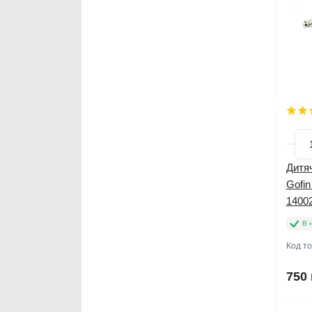
Дитяч
Gofin
1400
В 
Код т
750 