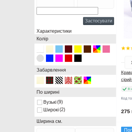
Застосувати
Характеристики
Колір
Забарвлення
Крава
сірий
В 
По ширині
Код т
(9)
Вузькі
(2)
Широкі
275 
Ширина см.
По