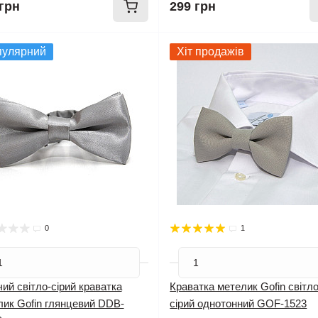
грн
299 грн
пулярний
Хіт продажів
0
1
ий світло-сірий краватка
Краватка метелик Gofin світло
лик Gofin глянцевий DDB-
сірий однотонний GOF-1523