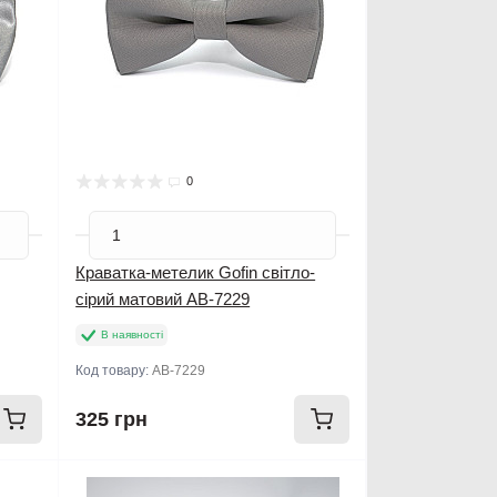
0
Краватка-метелик Gofin світло-
сірий матовий AB-7229
В наявності
Код товару:
AB-7229
325 грн