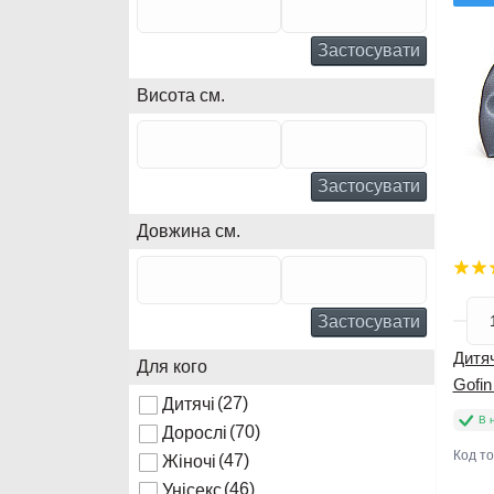
Застосувати
Висота см.
Застосувати
Довжина см.
Застосувати
Дитяч
Для кого
Gofi
(27)
Дитячі
В 
(70)
Дорослі
Код т
(47)
Жіночі
(46)
Унісекс