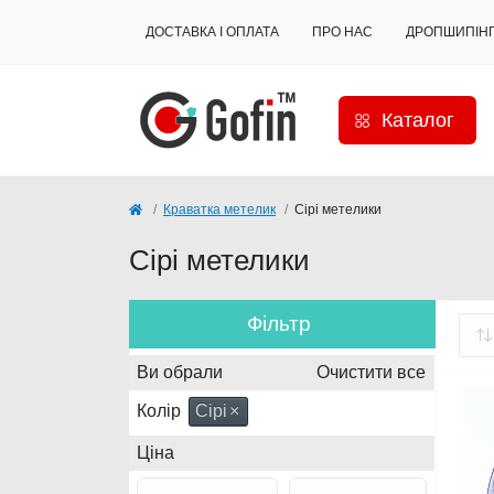
ДОСТАВКА І ОПЛАТА
ПРО НАС
ДРОПШИПІН
Каталог
Краватка метелик
Сірі метелики
Сірі метелики
Фільтр
Ви обрали
Очистити все
Колір
Сірі
×
Ціна