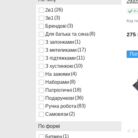
2900
(26)
2в1
В 
(3)
3в1
Код т
(3)
Брендові
(8)
Для батька та сина
275 
(1)
З запонками
(17)
З метеликами
По
(11)
З підтяжками
(10)
З хустинкою
(4)
На зажими
(8)
Наборами
(18)
Патріотичні
(36)
Подарункові
(83)
Ручна робота
(2)
Самовязи
По формі
(1)
Бетмен