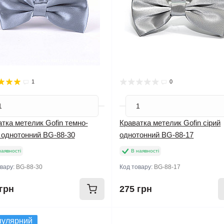
1
0
тка метелик Gofin темно-
Краватка метелик Gofin сірий
 однотонний BG-88-30
однотонний BG-88-17
наявності
В наявності
овару:
BG-88-30
Код товару:
BG-88-17
грн
275 грн
пулярний