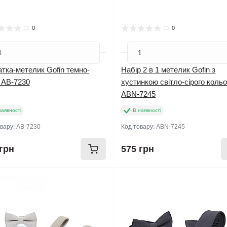
0
0
тка-метелик Gofin темно-
Набір 2 в 1 метелик Gofin з
 AB-7230
хустинкою світло-сірого коль
ABN-7245
наявності
В наявності
овару:
AB-7230
Код товару:
ABN-7245
грн
575 грн