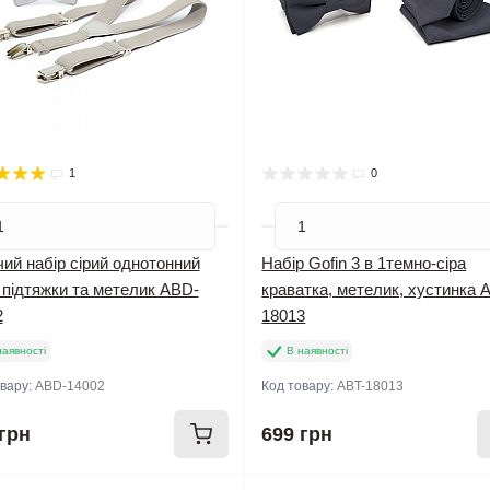
1
0
ий набір сірий однотонний
Набір Gofin 3 в 1темно-сіра
 підтяжки та метелик ABD-
краватка, метелик, хустинка 
2
18013
наявності
В наявності
овару:
ABD-14002
Код товару:
ABT-18013
грн
699 грн