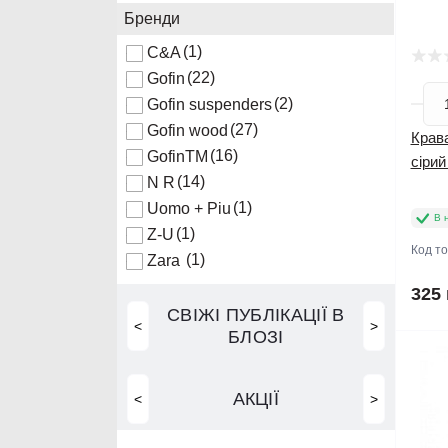
Бренди
(1)
C&A
(22)
Gofin
(2)
Gofin suspenders
(27)
Gofin wood
Крава
(16)
GofinTM
сірий
(14)
N R
(1)
Uomo + Piu
В 
(1)
Z-U
Код т
(1)
Zara
325 
СВІЖІ ПУБЛІКАЦІЇ В
<
>
БЛОЗІ
АКЦІЇ
<
>