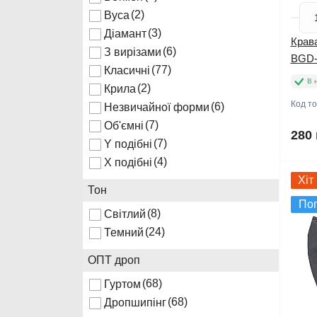
(2)
Вуса
(3)
Діамант
Крава
(6)
З вирізами
BGD-
(77)
Класичні
В 
(2)
Крила
Код т
(6)
Незвичайної форми
(7)
Об'ємні
280 
(7)
Y подібні
(4)
Х подібні
Хіт
Тон
По
(8)
Світлий
(24)
Темний
ОПТ дроп
(68)
Гуртом
(68)
Дропшипінг