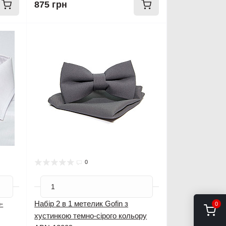
875 грн
0
-
Набір 2 в 1 метелик Gofin з
0
хустинкою темно-сірого кольору