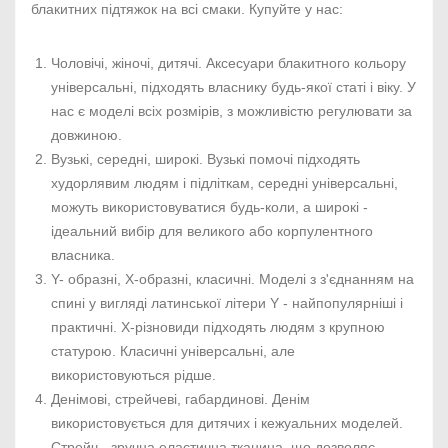
блакитних підтяжок на всі смаки. Купуйте у нас:
Чоловічі, жіночі, дитячі. Аксесуари блакитного кольору
універсальні, підходять власнику будь-якої статі і віку. У
нас є моделі всіх розмірів, з можливістю регулювати за
довжиною.
Вузькі, середні, широкі. Вузькі помочі підходять
худорлявим людям і підліткам, середні універсальні,
можуть використовуватися будь-коли, а широкі -
ідеальний вибір для великого або корпулентного
власника.
Y- образні, Х-образні, класичні. Моделі з з'єднанням на
спині у вигляді латинської літери Y - найпопулярніші і
практичні. Х-різновиди підходять людям з крупною
статурою. Класичні універсальні, але
використовуються рідше.
Денімові, стрейчеві, габардинові. Денім
використовується для дитячих і кежуальних моделей.
Стрейч - зручна еластична тканина, що дозволяє