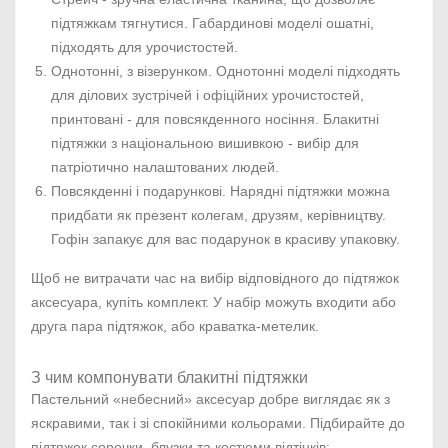
підтяжкам тягнутися. Габардинові моделі ошатні,
підходять для урочистостей.
Однотонні, з візерунком. Однотонні моделі підходять
для ділових зустрічей і офіційних урочистостей,
принтовані - для повсякденного носіння. Блакитні
підтяжки з національною вишивкою - вибір для
патріотично налаштованих людей.
Повсякденні і подарункові. Нарядні підтяжки можна
придбати як презент колегам, друзям, керівництву.
Гофін запакує для вас подарунок в красиву упаковку.
Щоб не витрачати час на вибір відповідного до підтяжок
аксесуара, купіть комплект. У набір можуть входити або
друга пара підтяжок, або краватка-метелик.
З чим компонувати блакитні підтяжки
Пастельний «небесний» аксесуар добре виглядає як з
яскравими, так і зі спокійними кольорами. Підбирайте до
підтяжок сорочки, блузки та костюми відтінків: