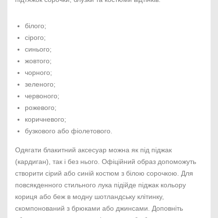
білого;
сірого;
синього;
жовтого;
чорного;
зеленого;
червоного;
рожевого;
коричневого;
бузкового або фіолетового.
Одягати блакитний аксесуар можна як під піджак
(кардиган), так і без нього. Офіційний образ допоможуть
створити сірий або синій костюм з білою сорочкою. Для
повсякденного стильного лука підійде піджак кольору
кориця або беж в модну шотландську клітинку,
скомпонований з брюками або джинсами. Доповніть