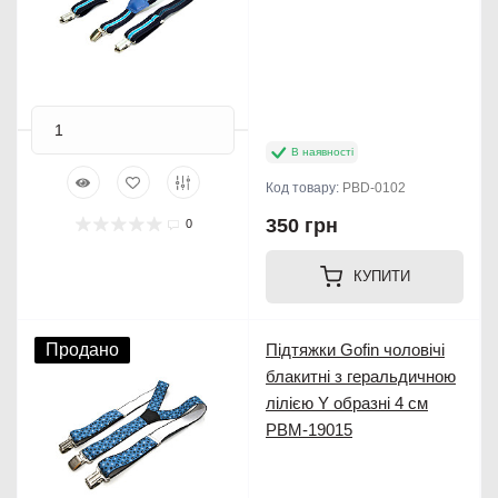
В наявності
Код товару:
PBD-0102
350 грн
0
КУПИТИ
Продано
Підтяжки Gofin чоловічі
блакитні з геральдичною
лілією Y образні 4 см
PBM-19015