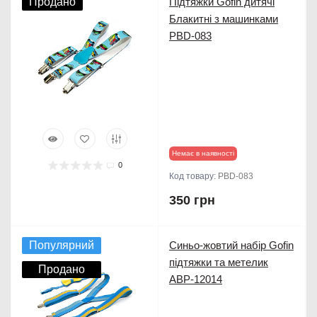
Продано
Підтяжки Gofin дитячі
Блакитні з машинками
PBD-083
Немає в наявності
0
Код товару:
PBD-083
350 грн
Популярний
Синьо-жовтий набір Gofin
підтяжки та метелик
Продано
ABP-12014