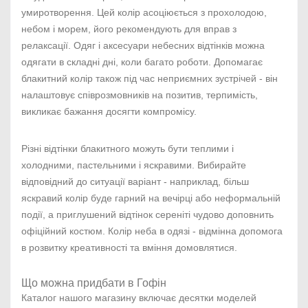
умиротворення. Цей колір асоціюється з прохолодою,
небом і морем, його рекомендують для вправ з
релаксації. Одяг і аксесуари небесних відтінків можна
одягати в складні дні, коли багато роботи. Допомагає
блакитний колір також під час неприємних зустрічей - він
налаштовує співрозмовників на позитив, терпимість,
викликає бажання досягти компромісу.
Різні відтінки блакитного можуть бути теплими і
холодними, пастельними і яскравими. Вибирайте
відповідний до ситуації варіант - наприклад, більш
яскравий колір буде гарний на вечірці або неформальній
події, а приглушений відтінок сереніті чудово доповнить
офіційний костюм. Колір неба в одязі - відмінна допомога
в розвитку креативності та вміння домовлятися.
Що можна придбати в Гофін
Каталог нашого магазину включає десятки моделей