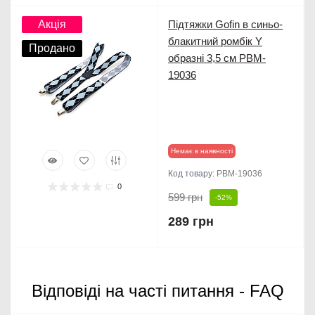
Акція
Підтяжки Gofin в синьо-
блакитний ромбік Y
Продано
образні 3,5 см PBM-
19036
Немає в наявності
Код товару:
PBM-19036
0
599 грн
-52%
289 грн
Відповіді на часті питання - FAQ