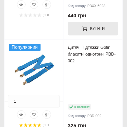
Код товару:
PBXX-5928
440 грн
0
КУПИТИ
Популярний
Дитячі Підтяжки Gofin
блакитні однотонні PBD-
002
В наявності
Код товару:
PBD-002
325 грн
1