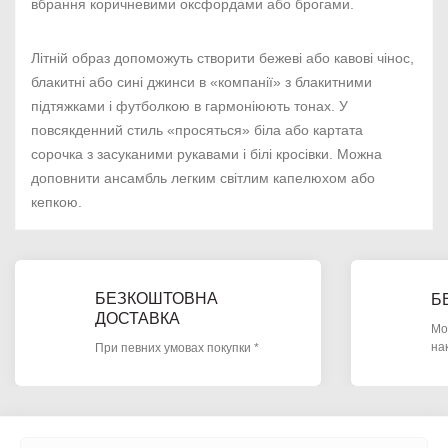
вбрання коричневими оксфордами або брогами.
Літній образ допоможуть створити бежеві або кавові чінос,
блакитні або сині джинси в «компанії» з блакитними
підтяжками і футболкою в гармоніюють тонах. У
повсякденний стиль «просяться» біла або картата
сорочка з засуканими рукавами і білі кросівки. Можна
доповнити ансамбль легким світлим капелюхом або
кепкою.
БЕЗКОШТОВНА
Б
ДОСТАВКА
Мо
на
При певних умовах покупки *