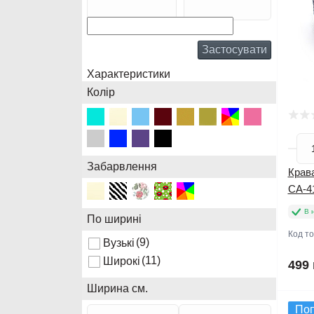
Застосувати
Характеристики
Колір
Забарвлення
Крава
CA-4
В 
По ширині
Код т
(9)
Вузькі
(11)
Широкі
499 
Ширина см.
По