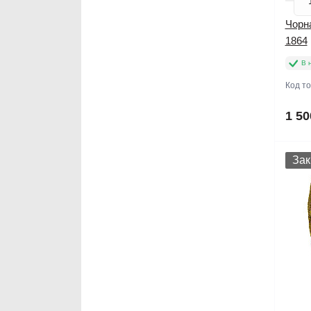
Чорна
1864
В 
Код т
1 50
Зак