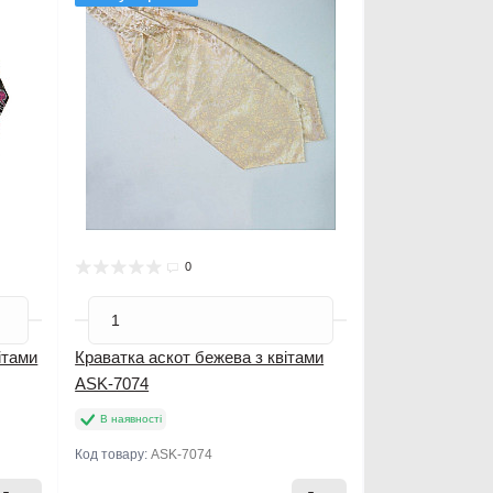
0
ітами
Краватка аскот бежева з квітами
ASK-7074
В наявності
Код товару:
ASK-7074