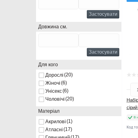
Застосувати
Довжина см.
Застосувати
Для кого
(20)
Дорослі
(6)
Жіночі
(6)
Унісекс
(20)
Чоловічі
Набір
сірий
Матеріал
В 
(1)
Акрилові
Код т
(17)
Атласні
(17)
Глянцевий