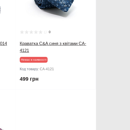
0
4014
Краватка C&A синя з квітами CA-
4121
Немає в наявності
Код товару:
CA-4121
499 грн