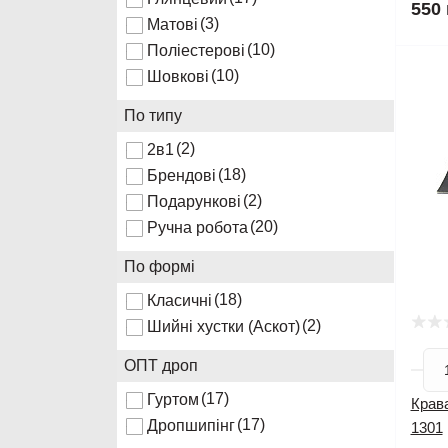
550 
(3)
Матові
(10)
Поліестерові
(10)
Шовкові
По типу
(2)
2в1
(18)
Брендові
(2)
Подарункові
(20)
Ручна робота
По формі
(18)
Класичні
(2)
Шийні хустки (Аскот)
ОПТ дроп
(17)
Гуртом
Крава
(17)
Дропшипінг
1301