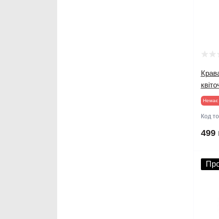
Крав
квіт
Немає 
Код т
499 
Пр