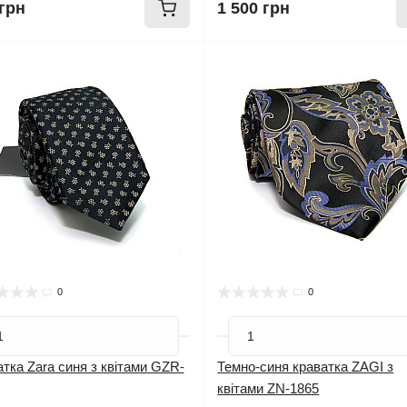
грн
1 500 грн
0
0
тка Zara синя з квітами GZR-
Темно-синя краватка ZAGI з
квітами ZN-1865