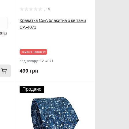
0
Краватка C&A блакитна з квітами
CA-4071
rgio
Немає в наявності
Код товару:
CA-4071
499 грн
Продано