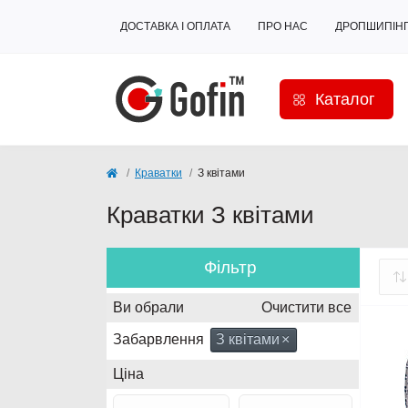
ДОСТАВКА І ОПЛАТА
ПРО НАС
ДРОПШИПІН
Каталог
Краватки
З квітами
Краватки З квітами
Фільтр
Ви обрали
Очистити все
Забарвлення
З квітами
×
Ціна