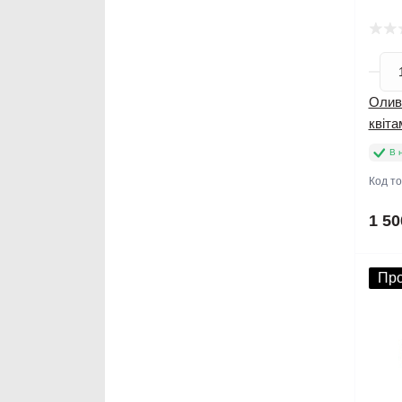
Оливк
квіта
В 
Код т
1 50
Пр