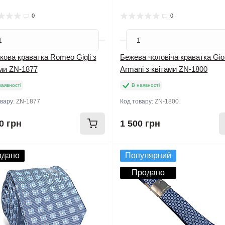
0
0
ова краватка Romeo Gigli з
Бежева чоловіча краватка Gio
ми ZN-1877
Armani з квітами ZN-1800
наявності
В наявності
овару:
ZN-1877
Код товару:
ZN-1800
0 грн
1 500 грн
одано
Популярний
Продано