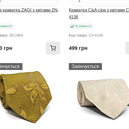
 краватка ZAGI з квітами ZN-
Краватка C&A сіра з квітами 
4138
наявності
В наявності
овару:
ZN-1864
Код товару:
CA-4138
0 грн
499 грн
інчується
Закінчується