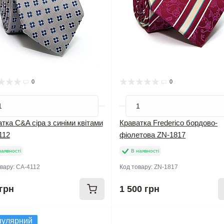
0
0
тка C&A сіра з синіми квітами
Краватка Frederico бордово-
112
фіолетова ZN-1817
наявності
В наявності
овару:
CA-4112
Код товару:
ZN-1817
грн
1 500 грн
пулярний