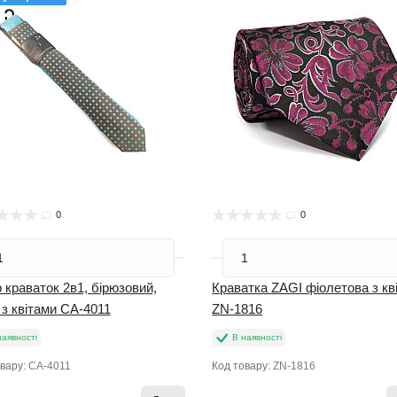
0
0
 краваток 2в1, бірюзовий,
Краватка ZAGI фіолетова з кв
 з квітами CA-4011
ZN-1816
наявності
В наявності
овару:
CA-4011
Код товару:
ZN-1816