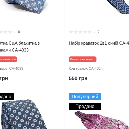
0
0
атка C&A блакитна з
Набір краваток 2в1 синій CA-
очками CA-4033
в наявності
Немає в наявності
овару:
CA-4033
Код товару:
CA-4014
грн
550 грн
одано
Популярний
Продано