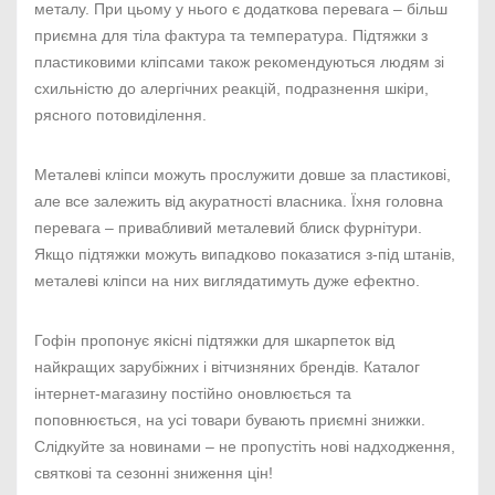
металу. При цьому у нього є додаткова перевага – більш
приємна для тіла фактура та температура. Підтяжки з
пластиковими кліпсами також рекомендуються людям зі
схильністю до алергічних реакцій, подразнення шкіри,
рясного потовиділення.
Металеві кліпси можуть прослужити довше за пластикові,
але все залежить від акуратності власника. Їхня головна
перевага – привабливий металевий блиск фурнітури.
Якщо підтяжки можуть випадково показатися з-під штанів,
металеві кліпси на них виглядатимуть дуже ефектно.
Гофін пропонує якісні підтяжки для шкарпеток від
найкращих зарубіжних і вітчизняних брендів. Каталог
інтернет-магазину постійно оновлюється та
поповнюється, на усі товари бувають приємні знижки.
Слідкуйте за новинами – не пропустіть нові надходження,
святкові та сезонні зниження цін!