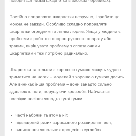
поводяться низькі шкарпетки в високих черевиках).
Постійно поправляти шкарпетки незручно, і зробити це
можна не завжди. Особливо складно поправляти
шкарпетки огрядним та літнім людям. Якщо у людини є
проблеми з роботою опорно-рухового апарату або
травми, вирішувати проблему з сповзаючими
шкарпетками теж потрібно радикально.
Шкарпетки та гольфи з хорошою гумкою можуть чудово
триматися на ногах – моделей з хорошою гумкою досить.
Але виникає інша проблема – вони занадто сильно
здавлюють ноги, порушуючи кровообіг. Найчастіші
наслідки носіння занадто тугої гумки:
часті набряки та втома ніг;
підвищений ризик варикозного розширення вен;
виникнення запальних процесів в суглобах.