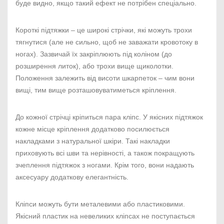
буде видно, якщо такий ефект не потрібен спеціально.
Короткі підтяжки – це широкі стрічки, які можуть трохи
тягнутися (але не сильно, щоб не заважати кровотоку в
ногах). Зазвичай їх закріплюють під коліном (до
розширення литок), або трохи вище щиколотки.
Положення залежить від висоти шкарпеток – чим вони
вищі, тим вище розташовуватиметься кріплення.
До кожної стрічці кріпиться пара кліпс. У якісних підтяжок
кожне місце кріплення додатково посилюється
накладками з натуральної шкіри. Такі накладки
приховують всі шви та нерівності, а також покращують
зчеплення підтяжок з ногами. Крім того, вони надають
аксесуару додаткову елегантність.
Кліпси можуть бути металевими або пластиковими.
Якісний пластик на невеликих кліпсах не поступається