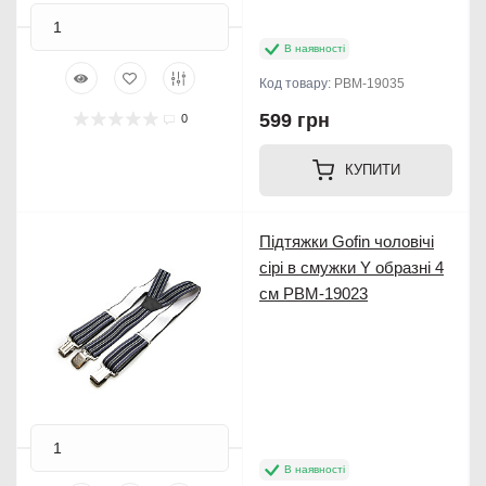
В наявності
Код товару:
PBM-19035
599 грн
0
КУПИТИ
Підтяжки Gofin чоловічі
сірі в смужки Y образні 4
см PBM-19023
В наявності