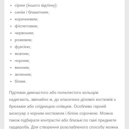
сірим (іншого відтінку);
синім і блакитним;
коричневим;
фіолетовим;
червоним;
рожевим;
фуксією;
жовтим;
чорним;
винним;
зеленим;
білим.
Підтяжки димчастого або попелястого кольорів
надягають, звичайно ж, до класичних ділових костюмів з
брюками або спідницею-олівцем. Особливо гарний
аксесуар з чорним костюмом і білою сорочкою. Можна
також підбирати контрастні або близькі по гамі предмети
гардероба. Для створення розслабленого способу можна