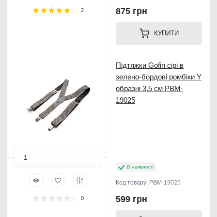
875 грн
2
КУПИТИ
Підтяжки Gofin сірі в
зелено-бордові ромбіки Y
образні 3,5 см PBM-
19025
В наявності
Код товару:
PBM-19025
599 грн
0