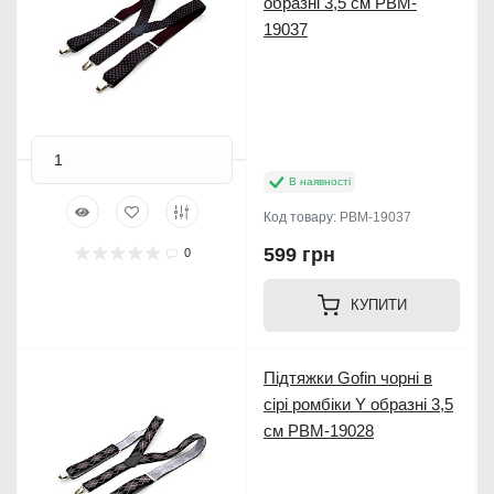
образні 3,5 см PBM-
19037
В наявності
Код товару:
PBM-19037
599 грн
0
КУПИТИ
Підтяжки Gofin чорні в
сірі ромбіки Y образні 3,5
см PBM-19028