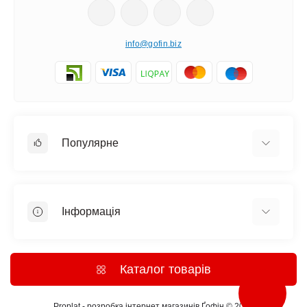
info@gofin.biz
Популярне
Краватка метелик
Краватки
Підтяжки
Інформація
Ремені
Доставка і оплата
Запонки
Про нас
Шкіряні аксесуари
Каталог товарів
Дропшипінг
Подарунки
Для постачальників
Шапки
Proplat - розробка інтернет магазинів
Ґофін © 2026