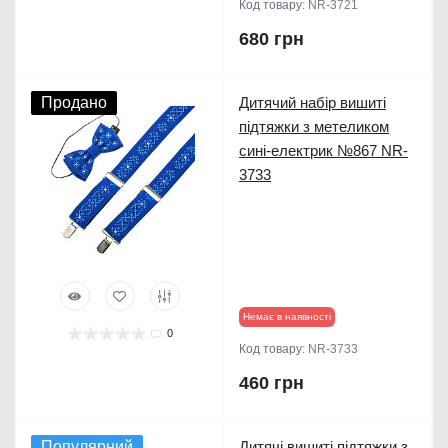
Код товару:
NR-3721
680 грн
Продано
Дитячий набір вишиті
підтяжки з метеликом
сині-електрик №867 NR-
3733
Немає в наявності
0
Код товару:
NR-3733
460 грн
Популярний
Дитячі вишиті підтяжки з