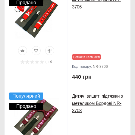
Продано
3706
Немає в наявності
0
Код товару:
NR-3706
440 грн
Популярний
Дитячі вишиті підтяжки з
метеликом Бордові NR-
Продано
3708