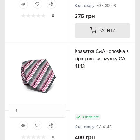
Код товару:
FGX-30008
375 грн
0
КУПИТИ
Краватка C&A чоловіча в
сіро-рожеву смужку CA-
4143
В наявності
Код товару:
CA-4143
499 грн
0