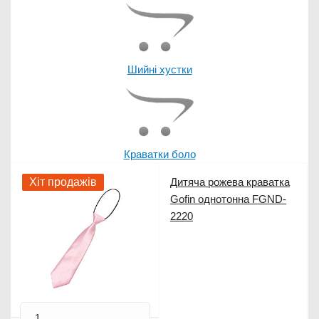
Шийні хустки
Краватки боло
Хіт продажів
Дитяча рожева краватка
Gofin однотонна FGND-
2220