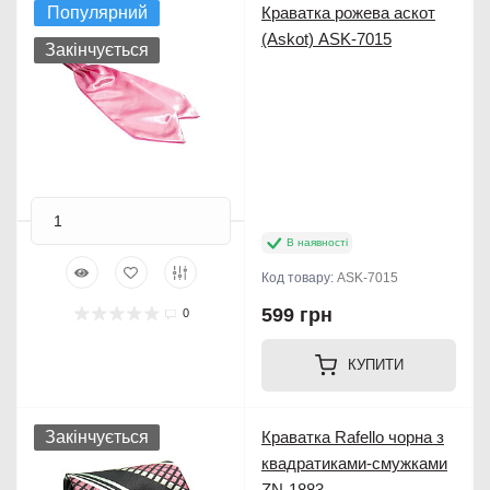
Популярний
Краватка рожева аскот
(Askot) ASK-7015
Закінчується
В наявності
Код товару:
ASK-7015
599 грн
0
КУПИТИ
Закінчується
Краватка Rafello чорна з
квадратиками-смужками
ZN-1883