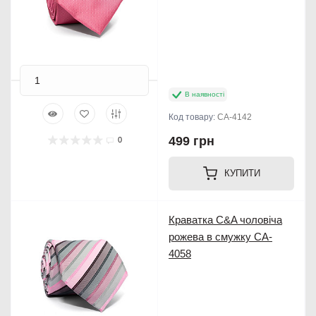
В наявності
Код товару:
CA-4142
499 грн
0
КУПИТИ
Краватка C&A чоловіча
рожева в смужку CA-
4058