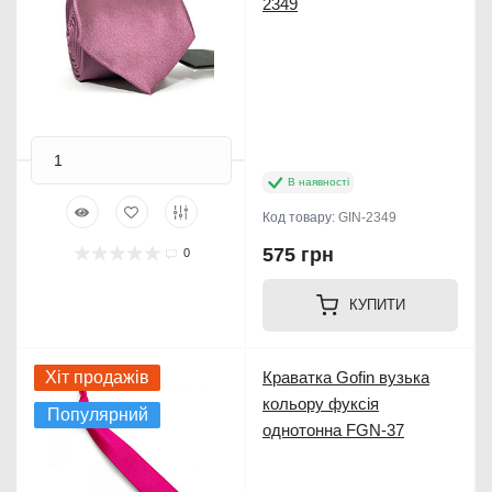
2349
В наявності
Код товару:
GIN-2349
575 грн
0
КУПИТИ
Хіт продажів
Краватка Gofin вузька
кольору фуксія
Популярний
однотонна FGN-37