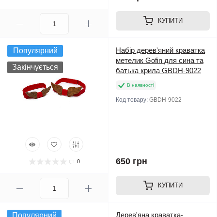
КУПИТИ
Набір дерев'яний краватка
Популярний
метелик Gofin для сина та
Закінчується
батька крила GBDH-9022
В наявності
Код товару:
GBDH-9022
650 грн
0
КУПИТИ
Дерев'яна краватка-
Популярний