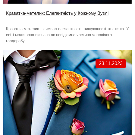
Краватка-метелик: Елегантність у Кожному Вузлі
Краватка-метелик – символ елегантності, вишуканості та стилю. У
світі моди вона визнана як невід'ємна частина чоловічого
гардеробу..
23.11.2023