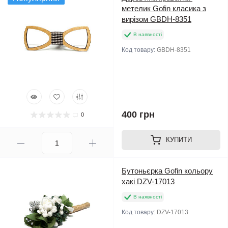
метелик Gofin класика з
вирізом GBDH-8351
В наявності
Код товару:
GBDH-8351
400 грн
0
КУПИТИ
Бутоньєрка Gofin кольору
хакі DZV-17013
В наявності
Код товару:
DZV-17013