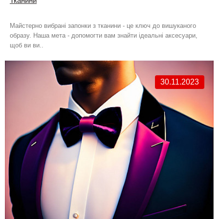
Тканини
Майстерно вибрані запонки з тканини - це ключ до вишуканого
образу. Наша мета - допомогти вам знайти ідеальні аксесуари,
щоб ви ви..
30.11.2023