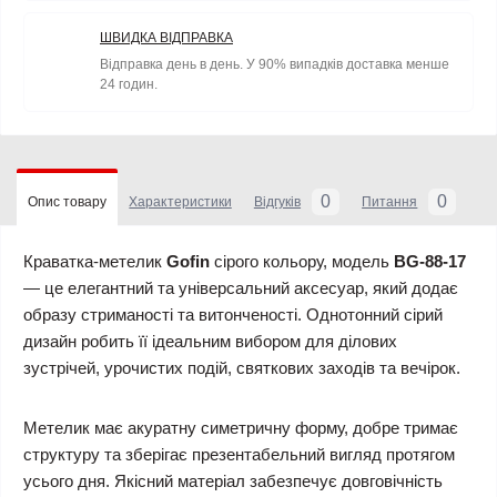
ШВИДКА ВІДПРАВКА
Відправка день в день. У 90% випадків доставка менше
24 годин.
0
0
Опис товару
Характеристики
Відгуків
Питання
Краватка-метелик
Gofin
сірого кольору, модель
BG-88-17
— це елегантний та універсальний аксесуар, який додає
образу стриманості та витонченості. Однотонний сірий
дизайн робить її ідеальним вибором для ділових
зустрічей, урочистих подій, святкових заходів та вечірок.
Метелик має акуратну симетричну форму, добре тримає
структуру та зберігає презентабельний вигляд протягом
усього дня. Якісний матеріал забезпечує довговічність