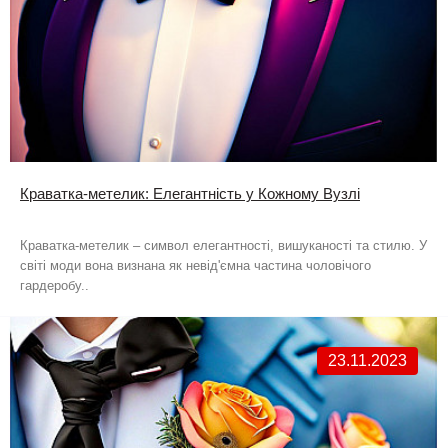
Краватка-метелик: Елегантність у Кожному Вузлі
Краватка-метелик – символ елегантності, вишуканості та стилю. У
світі моди вона визнана як невід'ємна частина чоловічого
гардеробу..
23.11.2023