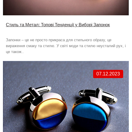
Стиль та Метал: Топові Тенденції у Виборі Запонок
Запонки – це не просто прикраса для стильного образу, це
вираження смаку та стилю. У світі моди та стилю неусталий рух, і
це також..
07.12.2023