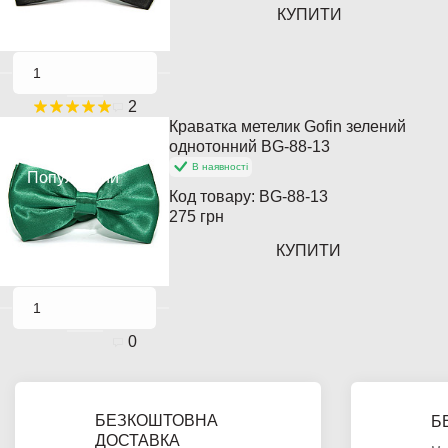
КУПИТИ
2
Краватка метелик Gofin зелений
Хіт продажів
однотонний BG-88-13
В наявності
Популярний
Код товару:
BG-88-13
275 грн
КУПИТИ
0
БЕЗКОШТОВНА
Б
ДОСТАВКА