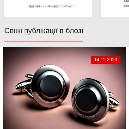
Мо
на
При певних умовах покупки *
Свіжі публікації в блозі
14.12.2023