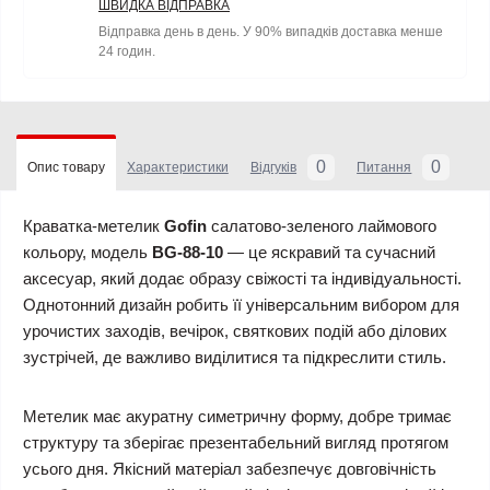
ШВИДКА ВІДПРАВКА
Відправка день в день. У 90% випадків доставка менше
24 годин.
0
0
Опис товару
Характеристики
Відгуків
Питання
Краватка-метелик
Gofin
салатово-зеленого лаймового
кольору, модель
BG-88-10
— це яскравий та сучасний
аксесуар, який додає образу свіжості та індивідуальності.
Однотонний дизайн робить її універсальним вибором для
урочистих заходів, вечірок, святкових подій або ділових
зустрічей, де важливо виділитися та підкреслити стиль.
Метелик має акуратну симетричну форму, добре тримає
структуру та зберігає презентабельний вигляд протягом
усього дня. Якісний матеріал забезпечує довговічність