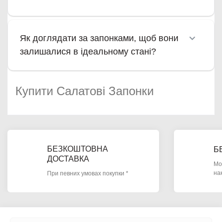
Як доглядати за запонками, щоб вони
залишалися в ідеальному стані?
Купити Салатові Запонки
БЕЗКОШТОВНА
Б
ДОСТАВКА
Мо
на
При певних умовах покупки *