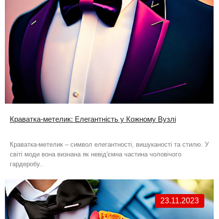
Краватка-метелик: Елегантність у Кожному Вузлі
Краватка-метелик – символ елегантності, вишуканості та стилю. У
світі моди вона визнана як невід'ємна частина чоловічого
гардеробу..
23.11.2023