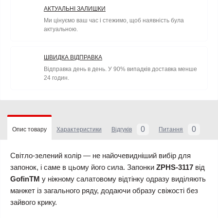
АКТУАЛЬНІ ЗАЛИШКИ
Ми цінуємо ваш час і стежимо, щоб наявність була
актуальною.
ШВИДКА ВІДПРАВКА
Відправка день в день. У 90% випадків доставка менше
24 годин.
0
0
Опис товару
Характеристики
Відгуків
Питання
Світло-зелений колір — не найочевидніший вибір для
запонок, і саме в цьому його сила. Запонки
ZPHS-3117
від
GofinTM
у ніжному салатовому відтінку одразу виділяють
манжет із загального ряду, додаючи образу свіжості без
зайвого крику.