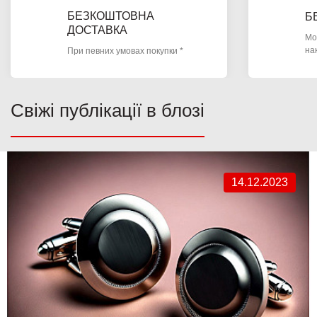
БЕЗКОШТОВНА
Б
ДОСТАВКА
Мо
на
При певних умовах покупки *
Свіжі публікації в блозі
14.12.2023