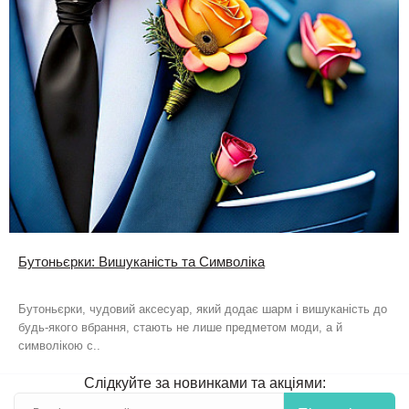
Бутоньєрки: Вишуканість та Символіка
Бутоньєрки, чудовий аксесуар, який додає шарм і вишуканість до
будь-якого вбрання, стають не лише предметом моди, а й
символікою с..
Слідкуйте за новинками та акціями: