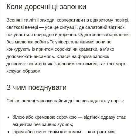
Коли доречні ці запонки
Весняні та літні заходи, корпоративи на відкритому повітрі,
святкові вечері — усе це ситуації, де салатовий відтінок
почувається природно й доречно. Однотонне забарвлення
без малюнка робить їх універсальнішими: вони не
конкурують із принтом сорочки чи краватки, а м'яко
доповнюють ансамбль. Класична форма запонок
дозволяє носити їх як із діловим костюмом, так і зі смарт-
кежуал образом.
З чим поєднувати
Світло-зелені запонки найвигідніше виглядають у парі з:
білою або кремовою сорочкою — відтінок одразу стає
акцентом без зайвих зусиль;
сірим або темно-синім костюмом — контраст між