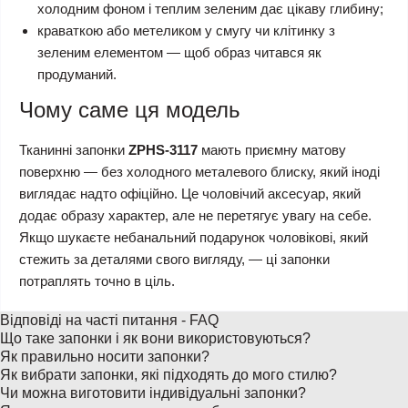
холодним фоном і теплим зеленим дає цікаву глибину;
краваткою або метеликом у смугу чи клітинку з
зеленим елементом — щоб образ читався як
продуманий.
Чому саме ця модель
Тканинні запонки
ZPHS-3117
мають приємну матову
поверхню — без холодного металевого блиску, який іноді
виглядає надто офіційно. Це чоловічий аксесуар, який
додає образу характер, але не перетягує увагу на себе.
Якщо шукаєте небанальний подарунок чоловікові, який
стежить за деталями свого вигляду, — ці запонки
потраплять точно в ціль.
Відповіді на часті питання - FAQ
Що таке запонки і як вони використовуються?
Як правильно носити запонки?
Як вибрати запонки, які підходять до мого стилю?
Чи можна виготовити індивідуальні запонки?