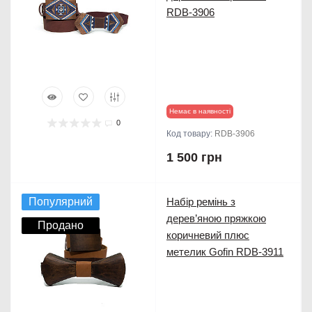
RDB-3906
Немає в наявності
0
Код товару:
RDB-3906
1 500 грн
Популярний
Набір ремінь з
дерев’яною пряжкою
Продано
коричневий плюс
метелик Gofin RDB-3911