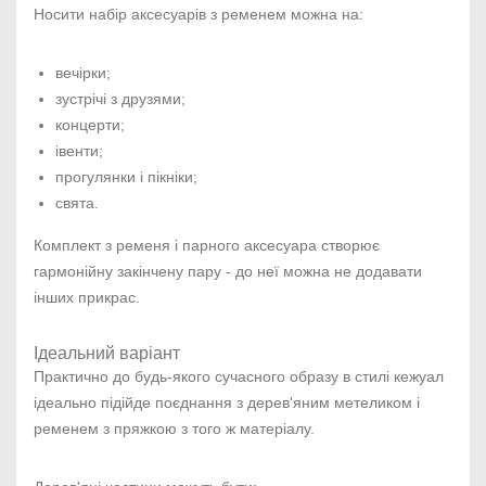
Носити набір аксесуарів з ременем можна на:
вечірки;
зустрічі з друзями;
концерти;
івенти;
прогулянки і пікніки;
свята.
Комплект з ременя і парного аксесуара створює
гармонійну закінчену пару - до неї можна не додавати
інших прикрас.
Ідеальний варіант
Практично до будь-якого сучасного образу в стилі кежуал
ідеально підійде поєднання з дерев'яним метеликом і
ременем з пряжкою з того ж матеріалу.