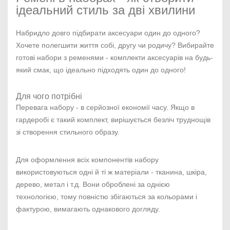
ідеальний стиль за дві хвилини
Набридло довго підбирати аксесуари один до одного?
Хочете полегшити життя собі, другу чи родичу? Вибирайте
готові набори з ременями - комплекти аксесуарів на будь-
який смак, що ідеально підходять один до одного!
Для чого потрібні
Перевага набору - в серйозної економії часу. Якщо в
гардеробі є такий комплект, вирішується безліч труднощів
зі створення стильного образу.
Для оформлення всіх компонентів набору
використовуються одні й ті ж матеріали - тканина, шкіра,
дерево, метал і т.д. Вони оброблені за однією
технологією, тому повністю збігаються за кольорами і
фактурою, вимагають однакового догляду.