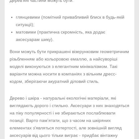
Дерев'яні частини можуть бути:
глянцевими (помітний привабливий блиск в будь-якій
ситуації);
матовими (практична скромність, яка додає
аксесуарам шику).
Вони можуть бути прикрашені візерунковим геометричним
різьбленням або кольоровою емаллю, а найсуворіші
моделі виконуються з елегантним мінімалізмом. Такі
варіанти можна носити в компаніях з вільним дресс-
кодом, зберігаючи акуратний діловий стиль.
Дерево і шкіра - натуральні екологічні матеріали, які
виглядають дорого і стильно. Аксесуари з них знаходяться
на піку популярності і не збираються послаблювати
позиції. Варто пам'ятати, що з часом на шкіряних
елементах з'являться потертості, але зовнішній вигляд
аксесуарів від цього тільки виграє - придбає вінтажну