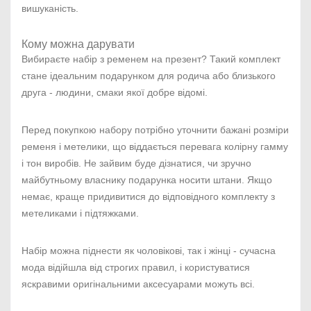
вишуканість.
Кому можна дарувати
Вибираєте набір з ременем на презент? Такий комплект
стане ідеальним подарунком для родича або близького
друга - людини, смаки якої добре відомі.
Перед покупкою набору потрібно уточнити бажані розміри
ременя і метелики, що віддається перевага колірну гамму
і тон виробів. Не зайвим буде дізнатися, чи зручно
майбутньому власнику подарунка носити штани. Якщо
немає, краще придивитися до відповідного комплекту з
метеликами і підтяжками.
Набір можна піднести як чоловікові, так і жінці - сучасна
мода відійшла від строгих правил, і користуватися
яскравими оригінальними аксесуарами можуть всі.