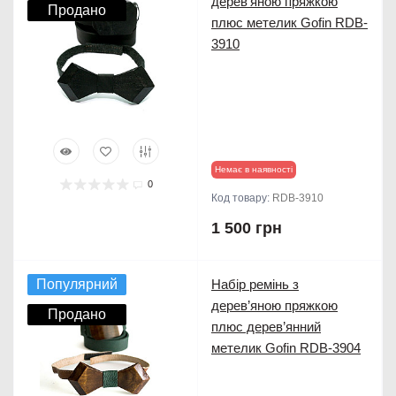
дерев’яною пряжкою
Продано
плюс метелик Gofin RDB-
3910
Немає в наявності
0
Код товару:
RDB-3910
1 500 грн
Популярний
Набір ремінь з
дерев’яною пряжкою
Продано
плюс дерев’янний
метелик Gofin RDB-3904