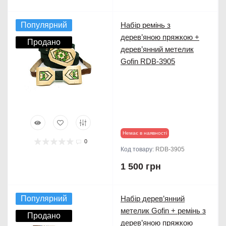
Популярний
Набір ремінь з
дерев’яною пряжкою +
Продано
дерев’янний метелик
Gofin RDB-3905
Немає в наявності
0
Код товару:
RDB-3905
1 500 грн
Популярний
Набір дерев’янний
метелик Gofin + ремінь з
Продано
дерев’яною пряжкою