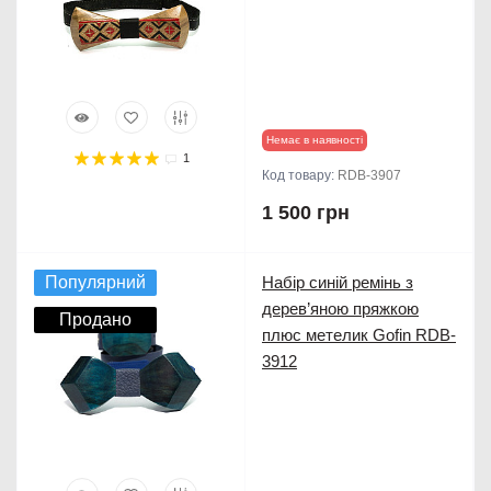
Немає в наявності
1
Код товару:
RDB-3907
1 500 грн
Популярний
Набір синій ремінь з
дерев’яною пряжкою
Продано
плюс метелик Gofin RDB-
3912