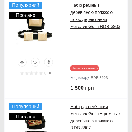
Популярний
Набір ремінь з
дерев’яною пряжкою
Продано
плюс дерев’янний
метелик Gofin RDB-3903
Немає в наявності
0
Код товару:
RDB-3903
1 500 грн
Популярний
Набір дерев’янний
метелик Gofin + ремінь з
Продано
дерев’яною пряжкою
RDB-3907