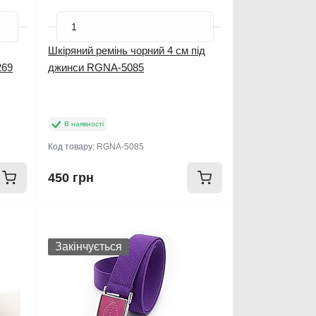
Шкіряний ремінь чорний 4 см під
269
джинси RGNA-5085
В наявності
Код товару:
RGNA-5085
450 грн
Новинка
Закінчується