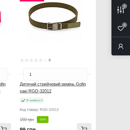
0
0
0
fin
Дитячий стрейчевий ремінь Gofin
м
хакі RGD-32012
В наявності
Код товару:
RGD-32012
150 грн
-34%
99 грн