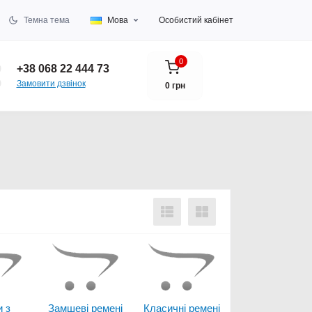
Темна тема
Мова
Особистий кабінет
0
+38 068 22 444 73
Замовити дзвінок
0 грн
 з
Замшеві ремені
Класичні ремені