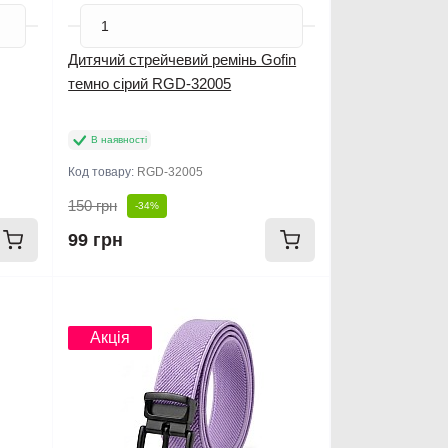
Дитячий стрейчевий ремінь Gofin
темно сірий RGD-32005
В наявності
Код товару:
RGD-32005
150 грн
-34%
99 грн
Новинка
Акція