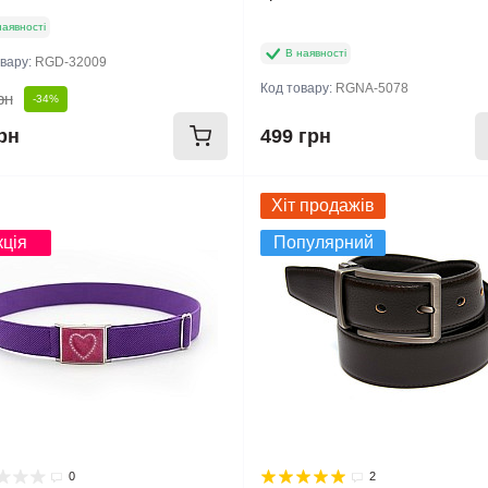
наявності
В наявності
овару:
RGD-32009
Код товару:
RGNA-5078
рн
-34%
рн
499 грн
инка
Хіт продажів
кція
Популярний
0
2