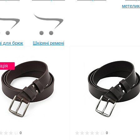
метели
і для брюк
Шкіряні ремені
инка
Новинка
кція
0
0