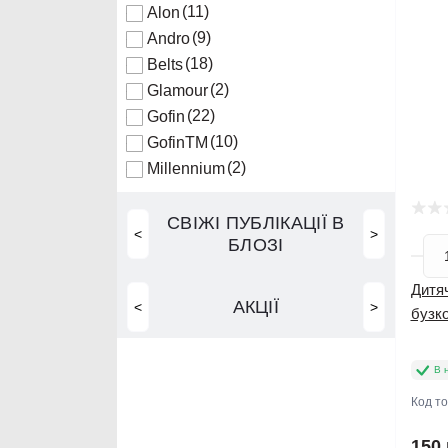
(11)
Alon
(9)
Andro
(18)
Belts
(2)
Glamour
(22)
Gofin
(10)
GofinTM
(2)
Millennium
СВІЖІ ПУБЛІКАЦІЇ В
<
>
БЛОЗІ
Дитяч
АКЦІЇ
<
>
бузк
В 
Код т
150 