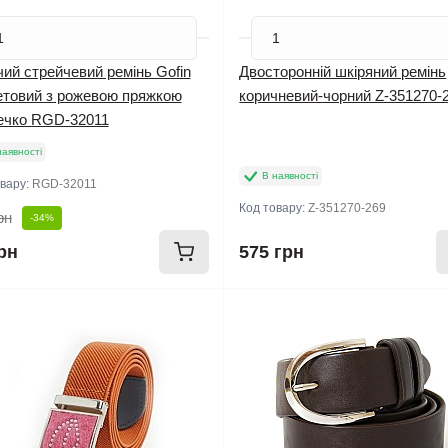
ий стрейчевий ремінь Gofin
Двосторонній шкіряний ремінь
етовий з рожевою пряжкою
коричневий-чорний Z-351270-
ечко RGD-32011
наявності
В наявності
овару:
RGD-32011
Код товару:
Z-351270-269
рн
-34%
рн
575 грн
инка