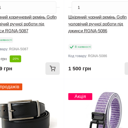
ний коричневий ремінь Gofin
Шкіряний чорний ремінь Gofin
ічий ручної роботи під
чоловічий ручної роботи під
си RGNA-5087
джинси RGNA-5086
наявності
В наявності
овару:
RGNA-5087
Код товару:
RGNA-5086
 грн
-20%
9 грн
1 500 грн
 продажів
Новинка
Акція