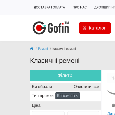
ДОСТАВКА І ОПЛАТА
ПРО НАС
ДРОПШИПІН
Каталог
Ремені
Класичні ремені
Класичні ремені
Фільтр
Ви обрали
Очистити все
Тип пряжки
Класична
×
Ціна
Дитя