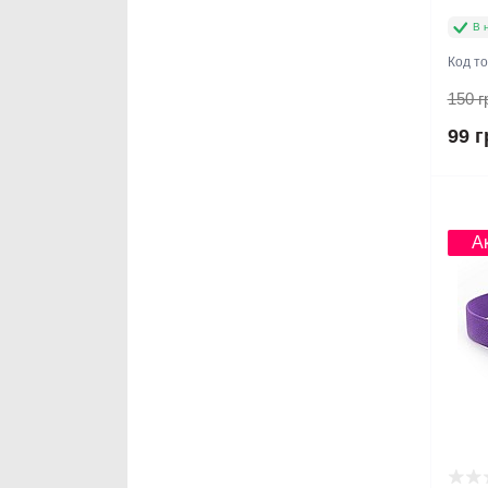
В 
Код т
150 г
99 г
Нов
А