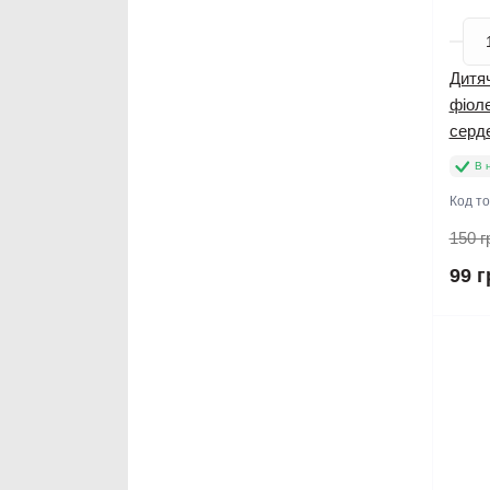
Дитяч
фіол
серд
В 
Код т
150 г
99 г
Нов