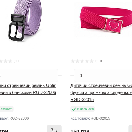
0
0
ий стрейчевий ремінь Gofin
Дитячий стрейчевий ремінь Go
овий з блисками RGD-32006
фуксія з пряжкою з сердечко
RGD-32015
наявності
В наявності
овару:
RGD-32006
Код товару:
RGD-32015
грн
150 грн