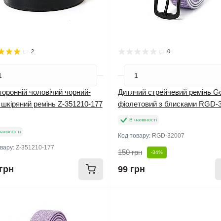
2
0
оронній чоловічий чорний-
Дитячий стрейчевий ремінь Go
 шкіряний ремінь Z-351210-177
фіолетовий з блисками RGD-
В наявності
наявності
Код товару:
RGD-32007
овару:
Z-351210-177
150 грн
-34%
грн
99 грн
инка
Новинка