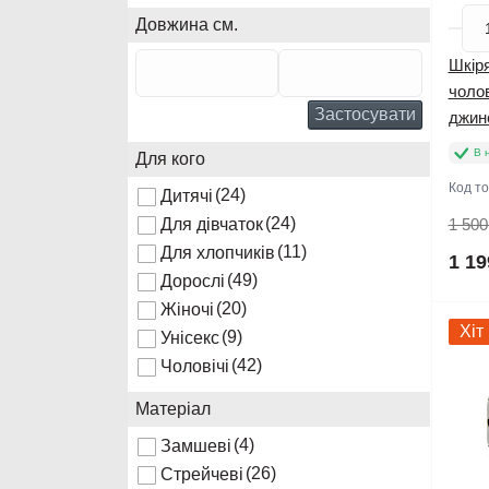
Довжина см.
Шкіря
чолов
Застосувати
джин
В 
Для кого
Код т
(24)
Дитячі
(24)
Для дівчаток
1 500
(11)
Для хлопчиків
1 19
(49)
Дорослі
(20)
Жіночі
Хіт
(9)
Унісекс
(42)
Чоловічі
Матеріал
(4)
Замшеві
(26)
Стрейчеві