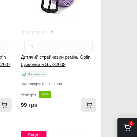
0
fin
Дитячий стрейчевий ремінь Gofin
32007
бузковий RGD-32008
В наявності
Код товару:
RGD-32008
150 грн
-34%
99 грн
0
Новинка
Акція