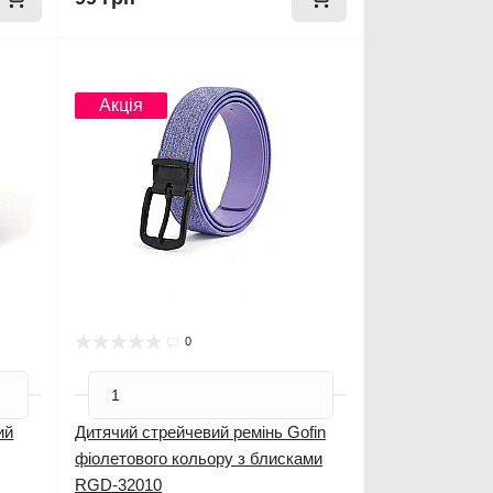
Новинка
Акція
0
ий
Дитячий стрейчевий ремінь Gofin
фіолетового кольору з блисками
RGD-32010