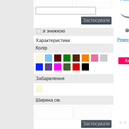
Застосувати
зі знижкою
Ремен
Характеристики
Колір
Нов
А
Забарвлення
Ширина см.
Застосувати