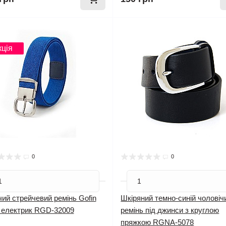
инка
кція
0
0
ий стрейчевий ремінь Gofin
Шкіряний темно-синій чоловіч
й електрик RGD-32009
ремінь під джинси з круглою
пряжкою RGNA-5078