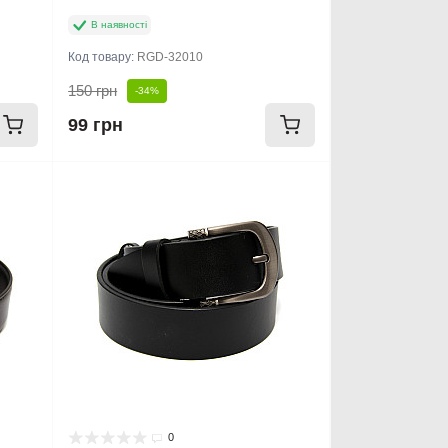
В наявності
Код товару:
RGD-32010
150 грн
-34%
99 грн
0