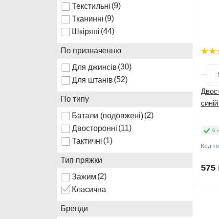
(9)
Текстильні
(9)
Тканинні
(44)
Шкіряні
По призначенню
(30)
Для джинсів
(52)
Для штанів
Двост
По типу
синій
(2)
Батали (подовжені)
(11)
Двосторонні
В 
(1)
Тактичні
Код т
Тип пряжки
575 
(2)
Зажим
Класична
Нов
Бренди