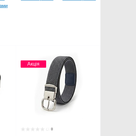
ками
Новинка
Акція
0