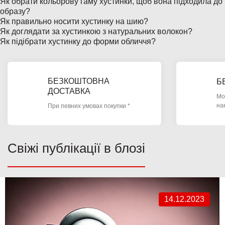
Як обрати кольорову гаму хустинки, щоб вона підходила до
образу?
Як правильно носити хустинку на шию?
Як доглядати за хустинкою з натуральних волокон?
Як підібрати хустинку до форми обличчя?
БЕЗКОШТОВНА
Б
ДОСТАВКА
Мо
на
При певних умовах покупки *
Свіжі публікації в блозі
14.12.2023