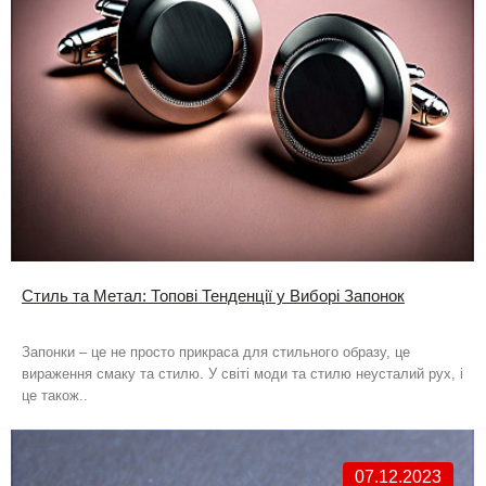
Стиль та Метал: Топові Тенденції у Виборі Запонок
Запонки – це не просто прикраса для стильного образу, це
вираження смаку та стилю. У світі моди та стилю неусталий рух, і
це також..
07.12.2023