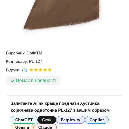
Виробник:
GofinTM
Код товару:
PL-127
Відгуки:
(1)
Немає в наявності
Запитайте AI як краще поєднати Хустинка
коричнева однотонна PL-127 з вашим образом
ChatGPT
Grok
Perplexity
Copilot
Gemini
Claude