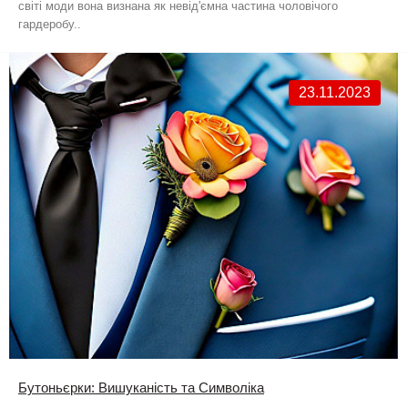
світі моди вона визнана як невід'ємна частина чоловічого
гардеробу..
23.11.2023
Бутоньєрки: Вишуканість та Символіка