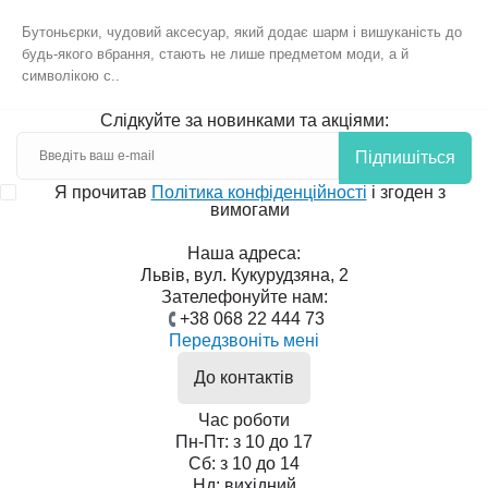
Бутоньєрки, чудовий аксесуар, який додає шарм і вишуканість до
будь-якого вбрання, стають не лише предметом моди, а й
символікою с..
Слідкуйте за новинками та акціями:
Підпишіться
Я прочитав
Політика конфіденційності
і згоден з
вимогами
Наша адреса:
Львів, вул. Кукурудзяна, 2
Зателефонуйте нам:
+38 068 22 444 73
Передзвоніть мені
До контактів
Час роботи
Пн-Пт: з 10 до 17
Сб: з 10 до 14
Нд: вихідний