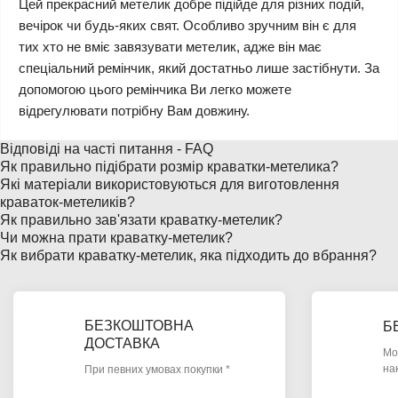
Цей прекрасний метелик добре підійде для різних подій,
вечірок чи будь-яких свят. Особливо зручним він є для
тих хто не вміє завязувати метелик, адже він має
спеціальний ремінчик, який достатньо лише застібнути. За
допомогою цього ремінчика Ви легко можете
відрегулювати потрібну Вам довжину.
Відповіді на часті питання - FAQ
Як правильно підібрати розмір краватки-метелика?
Які матеріали використовуються для виготовлення
краваток-метеликів?
Як правильно зав'язати краватку-метелик?
Чи можна прати краватку-метелик?
Як вибрати краватку-метелик, яка підходить до вбрання?
БЕЗКОШТОВНА
Б
ДОСТАВКА
Мо
на
При певних умовах покупки *