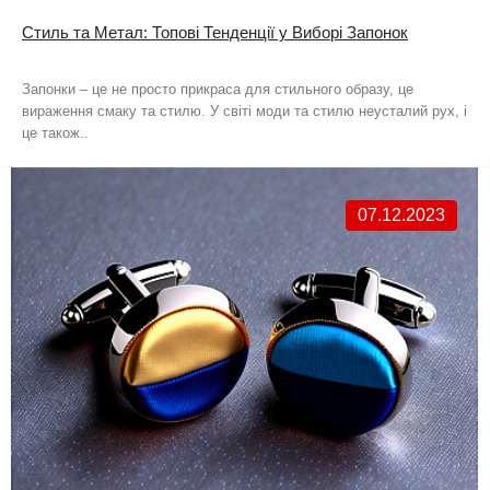
Стиль та Метал: Топові Тенденції у Виборі Запонок
Запонки – це не просто прикраса для стильного образу, це
вираження смаку та стилю. У світі моди та стилю неусталий рух, і
це також..
07.12.2023