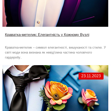
Краватка-метелик: Елегантність у Кожному Вузлі
Краватка-метелик – символ елегантності, вишуканості та стилю. У
світі моди вона визнана як невід'ємна частина чоловічого
гардеробу..
23.11.2023