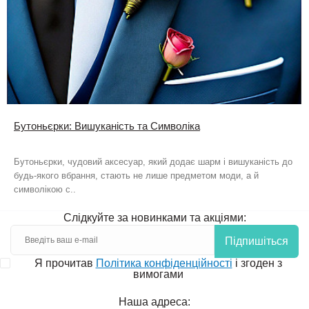
Бутоньєрки: Вишуканість та Символіка
Бутоньєрки, чудовий аксесуар, який додає шарм і вишуканість до
будь-якого вбрання, стають не лише предметом моди, а й
символікою с..
Слідкуйте за новинками та акціями:
Підпишіться
Я прочитав
Політика конфіденційності
і згоден з
вимогами
Наша адреса: