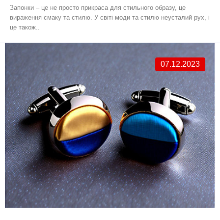
Запонки – це не просто прикраса для стильного образу, це
вираження смаку та стилю. У світі моди та стилю неусталий рух, і
це також..
07.12.2023