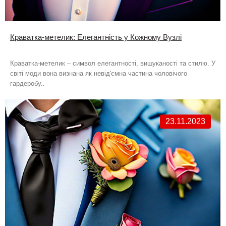
Краватка-метелик: Елегантність у Кожному Вузлі
Краватка-метелик – символ елегантності, вишуканості та стилю. У
світі моди вона визнана як невід'ємна частина чоловічого
гардеробу..
23.11.2023