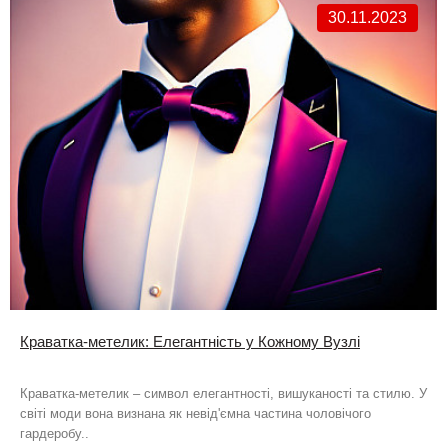
30.11.2023
Краватка-метелик: Елегантність у Кожному Вузлі
Краватка-метелик – символ елегантності, вишуканості та стилю. У
світі моди вона визнана як невід'ємна частина чоловічого
гардеробу..