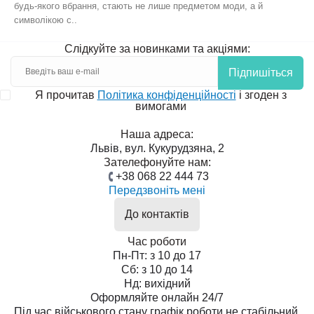
будь-якого вбрання, стають не лише предметом моди, а й
символікою с..
Слідкуйте за новинками та акціями:
Підпишіться
Я прочитав
Політика конфіденційності
і згоден з
вимогами
Наша адреса:
Львів, вул. Кукурудзяна, 2
Зателефонуйте нам:
+38 068 22 444 73
Передзвоніть мені
До контактів
Час роботи
Пн-Пт: з 10 до 17
Сб: з 10 до 14
Нд: вихідний
Оформляйте онлайн 24/7
Під час військового стану графік роботи не стабільний.