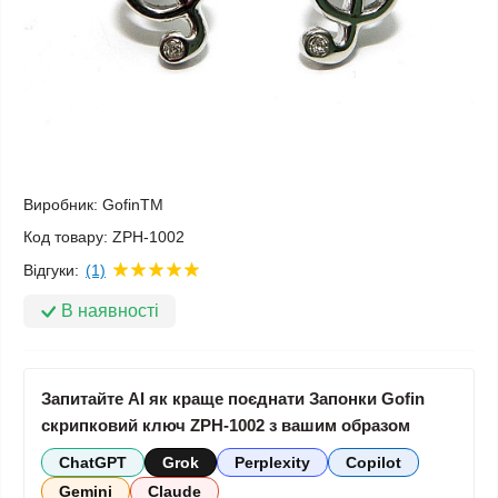
Виробник:
GofinTM
Код товару:
ZPH-1002
Відгуки:
(1)
В наявності
Запитайте AI як краще поєднати Запонки Gofin
скрипковий ключ ZPH-1002 з вашим образом
ChatGPT
Grok
Perplexity
Copilot
Gemini
Claude