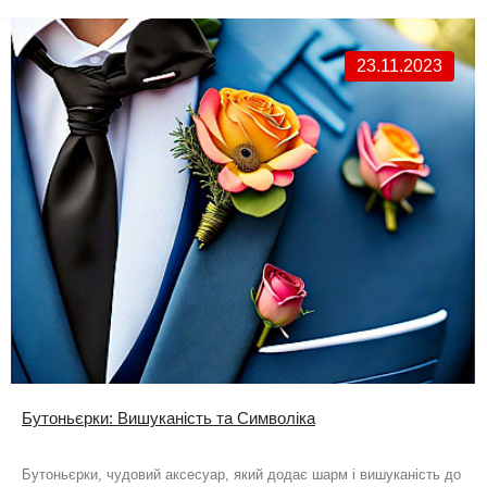
23.11.2023
Бутоньєрки: Вишуканість та Символіка
Бутоньєрки, чудовий аксесуар, який додає шарм і вишуканість до