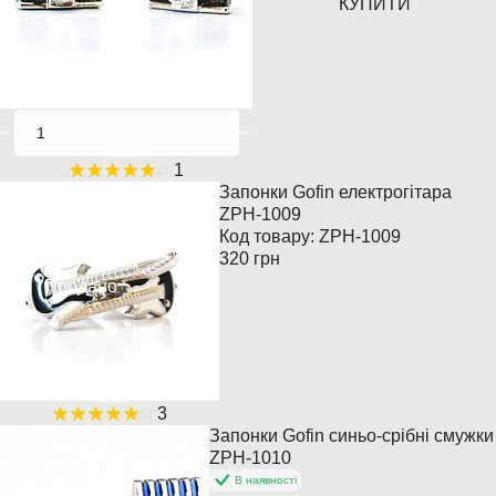
КУПИТИ
1
Запонки Gofin електрогітара
Хіт продажів
ZPH-1009
Код товару:
ZPH-1009
Популярний
320 грн
Продано
3
Запонки Gofin синьо-срібні смужки
Популярний
ZPH-1010
В наявності