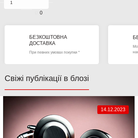
0
БЕЗКОШТОВНА
Б
ДОСТАВКА
Мо
на
При певних умовах покупки *
Свіжі публікації в блозі
14.12.2023