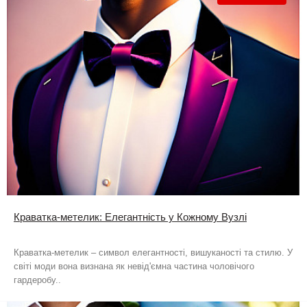
Краватка-метелик: Елегантність у Кожному Вузлі
Краватка-метелик – символ елегантності, вишуканості та стилю. У
світі моди вона визнана як невід'ємна частина чоловічого
гардеробу..