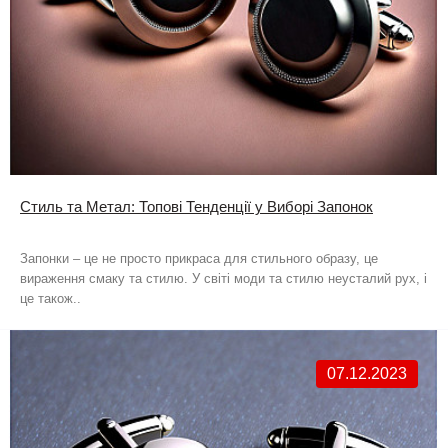
Стиль та Метал: Топові Тенденції у Виборі Запонок
Запонки – це не просто прикраса для стильного образу, це
вираження смаку та стилю. У світі моди та стилю неусталий рух, і
це також..
07.12.2023