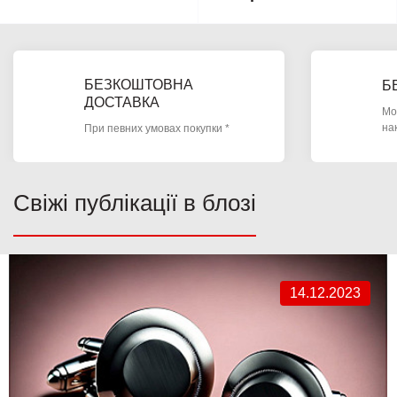
БЕЗКОШТОВНА
Б
ДОСТАВКА
Мо
на
При певних умовах покупки *
Свіжі публікації в блозі
14.12.2023