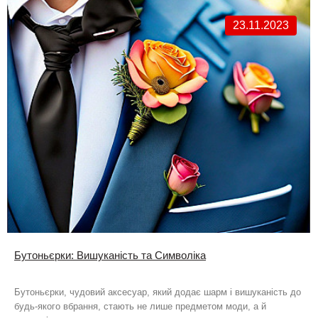
23.11.2023
Бутоньєрки: Вишуканість та Символіка
Бутоньєрки, чудовий аксесуар, який додає шарм і вишуканість до
будь-якого вбрання, стають не лише предметом моди, а й