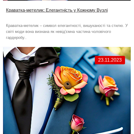
Краватка-метелик: Елегантність у Кожному Вузлі
Краватка-метелик – символ елегантності, вишуканості та стилю. У
світі моди вона визнана як невід'ємна частина чоловічого
гардеробу..
23.11.2023