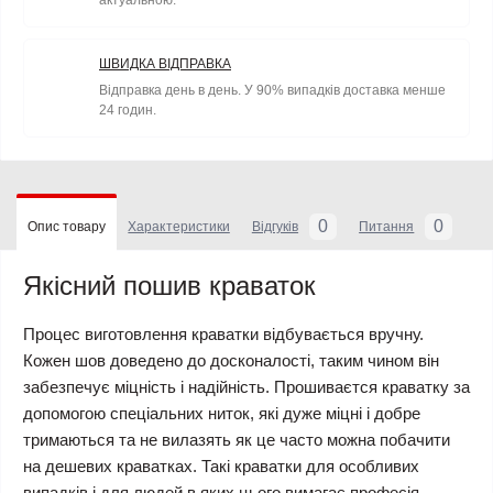
актуальною.
ШВИДКА ВІДПРАВКА
Відправка день в день. У 90% випадків доставка менше
24 годин.
0
0
Опис товару
Характеристики
Відгуків
Питання
Якісний пошив краваток
Процес виготовлення краватки відбувається вручну.
Кожен шов доведено до досконалості, таким чином він
забезпечує міцність і надійність. Прошиваєтся краватку за
допомогою спеціальних ниток, які дуже міцні і добре
тримаються та не вилазять як це часто можна побачити
на дешевих краватках. Такі краватки для особливих
випадків і для людей в яких цього вимагає професія.