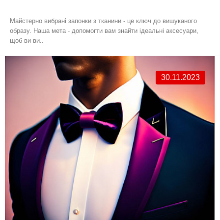
Майстерно вибрані запонки з тканини - це ключ до вишуканого
образу. Наша мета - допомогти вам знайти ідеальні аксесуари,
щоб ви ви..
30.11.2023