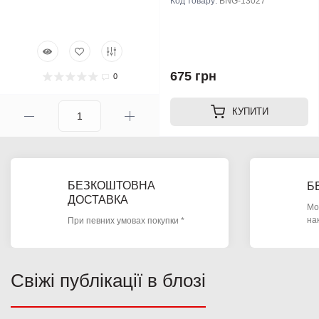
Код товару:
BNG-13027
675 грн
0
КУПИТИ
БЕЗКОШТОВНА
Б
ДОСТАВКА
Мо
на
При певних умовах покупки *
Свіжі публікації в блозі