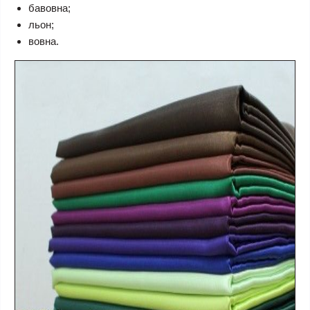
бавовна;
льон;
вовна.