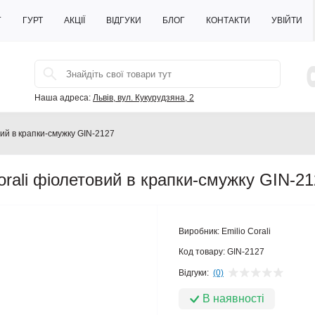
Г
ГУРТ
АКЦІЇ
ВІДГУКИ
БЛОГ
КОНТАКТИ
УВІЙТИ
Наша адреса:
Львів, вул. Кукурудзяна, 2
вий в крапки-смужку GIN-2127
orali фіолетовий в крапки-смужку GIN-2
Виробник:
Emilio Corali
Код товару:
GIN-2127
Відгуки:
(0)
В наявності