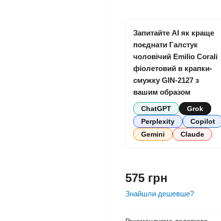
Запитайте AI як краще
поєднати Галстук
чоловічий Emilio Corali
фіолетовий в крапки-
смужку GIN-2127 з
вашим образом
ChatGPT
Grok
Perplexity
Copilot
Gemini
Claude
575 грн
Знайшли дешевше?
Рекомендуємо додатково