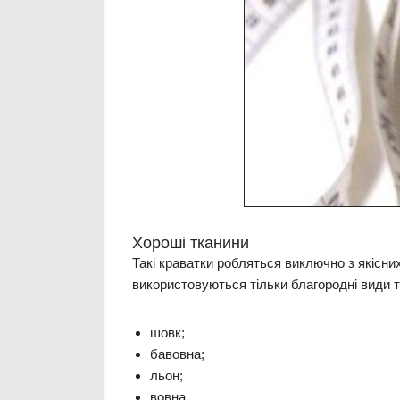
Хороші тканини
Такі краватки робляться виключно з якісни
використовуються тільки благородні види т
шовк;
бавовна;
льон;
вовна.