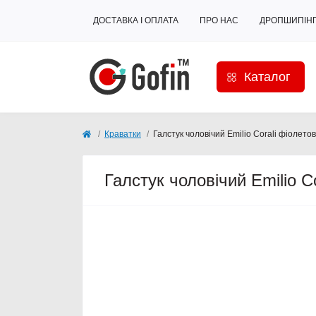
ДОСТАВКА І ОПЛАТА
ПРО НАС
ДРОПШИПІН
Каталог
Краватки
Галстук чоловічий Emilio Corali фіолето
Галстук чоловічий Emilio C