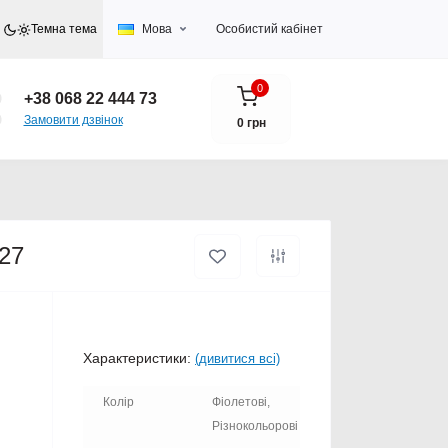
Темна тема
Мова
Особистий кабінет
0
+38 068 22 444 73
Замовити дзвінок
0 грн
127
Характеристики:
(дивитися всі)
Колір
Фіолетові,
Різнокольорові