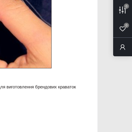
0
0
 Для виготовлення брендових краваток