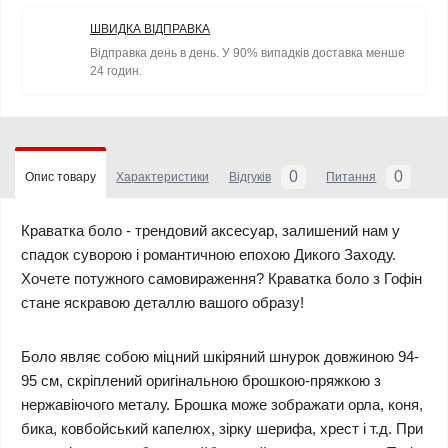
ШВИДКА ВІДПРАВКА
Відправка день в день. У 90% випадків доставка менше
24 годин.
0
0
Опис товару
Характеристики
Відгуків
Питання
Краватка боло
- трендовий аксесуар, залишений нам у
спадок суворою і романтичною епохою Дикого Заходу.
Хочете потужного самовираження? Краватка боло з Гофін
стане яскравою деталлю вашого образу!
Боло являє собою міцний шкіряний шнурок довжиною 94-
95 см, скріплений оригінальною брошкою-пряжкою з
нержавіючого металу. Брошка може зображати орла, коня,
бика, ковбойський капелюх, зірку шерифа, хрест і т.д. При