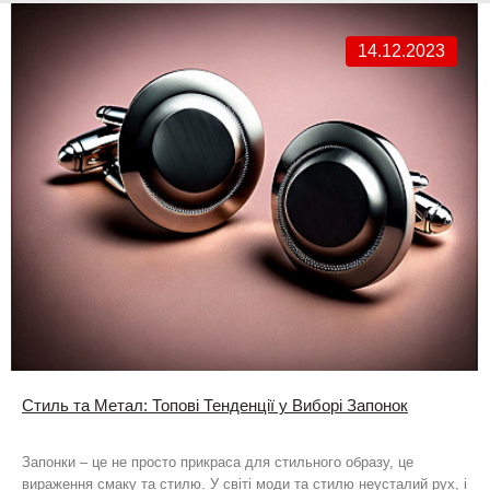
14.12.2023
Стиль та Метал: Топові Тенденції у Виборі Запонок
Запонки – це не просто прикраса для стильного образу, це
вираження смаку та стилю. У світі моди та стилю неусталий рух, і