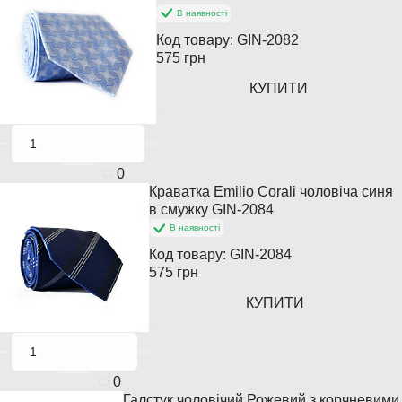
В наявності
Код товару:
GIN-2082
575 грн
КУПИТИ
0
Краватка Emilio Corali чоловіча синя
Популярний
в смужку GIN-2084
В наявності
Код товару:
GIN-2084
575 грн
КУПИТИ
0
Галстук чоловічий Рожевий з корчневими