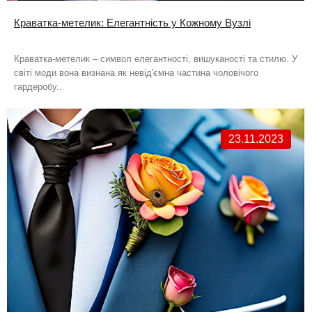
Краватка-метелик: Елегантність у Кожному Вузлі
Краватка-метелик – символ елегантності, вишуканості та стилю. У
світі моди вона визнана як невід'ємна частина чоловічого
гардеробу..
23.11.2023