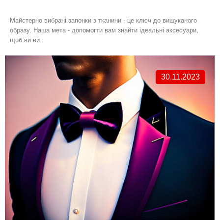
Майстерно вибрані запонки з тканини - це ключ до вишуканого
образу. Наша мета - допомогти вам знайти ідеальні аксесуари,
щоб ви ви..
30.11.2023