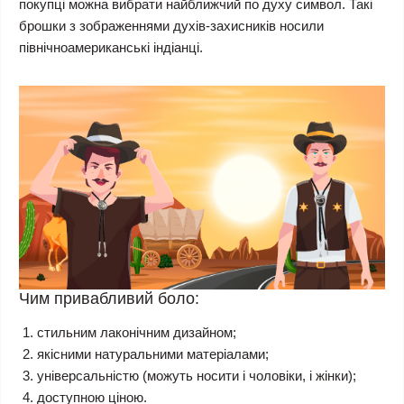
покупці можна вибрати найближчий по духу символ. Такі
брошки з зображеннями духів-захисників носили
північноамериканські індіанці.
Чим привабливий боло:
стильним лаконічним дизайном;
якісними натуральними матеріалами;
універсальністю (можуть носити і чоловіки, і жінки);
доступною ціною.