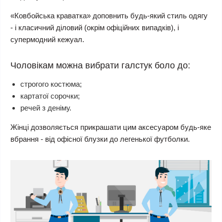
«Ковбойська краватка» доповнить будь-який стиль одягу
- і класичний діловий (окрім офіційних випадків), і
супермодний кежуал.
Чоловікам можна вибрати галстук боло до:
строгого костюма;
картатої сорочки;
речей з деніму.
Жінці
дозволяється прикрашати цим аксесуаром будь-яке
вбрання - від офісної блузки до легенької футболки.