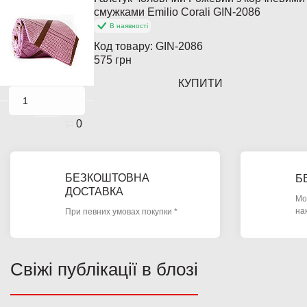
Популярний
смужками Emilio Corali GIN-2086
В наявності
Код товару:
GIN-2086
575 грн
КУПИТИ
0
БЕЗКОШТОВНА
Б
ДОСТАВКА
Мо
на
При певних умовах покупки *
Свіжі публікації в блозі