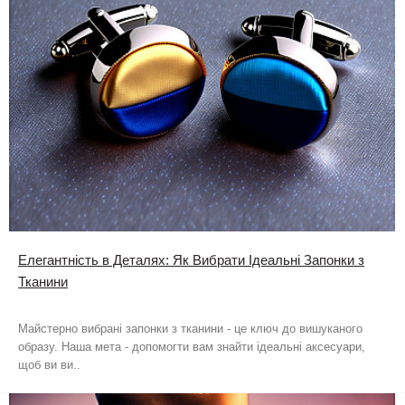
Елегантність в Деталях: Як Вибрати Ідеальні Запонки з
Тканини
Майстерно вибрані запонки з тканини - це ключ до вишуканого
образу. Наша мета - допомогти вам знайти ідеальні аксесуари,
щоб ви ви..