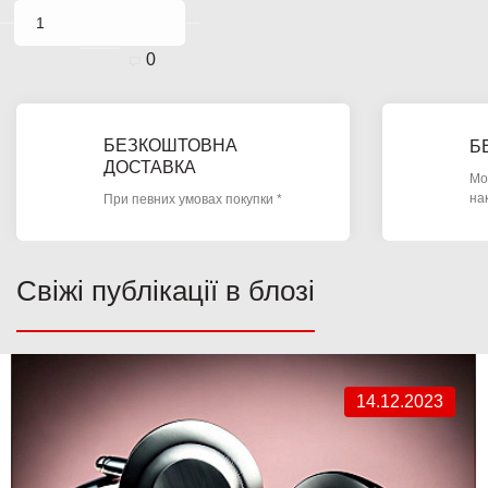
0
БЕЗКОШТОВНА
Б
ДОСТАВКА
Мо
на
При певних умовах покупки *
Свіжі публікації в блозі
14.12.2023