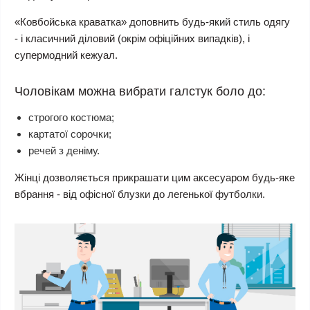
«Ковбойська краватка» доповнить будь-який стиль одягу
- і класичний діловий (окрім офіційних випадків), і
супермодний кежуал.
Чоловікам можна вибрати галстук боло до:
строгого костюма;
картатої сорочки;
речей з деніму.
Жінці
дозволяється прикрашати цим аксесуаром будь-яке
вбрання - від офісної блузки до легенької футболки.