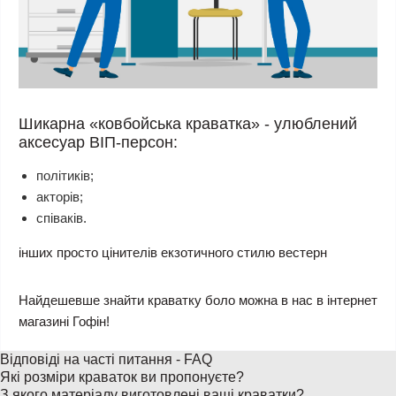
Шикарна «ковбойська краватка» - улюблений
аксесуар ВІП-персон:
політиків;
акторів;
співаків.
інших просто цінителів екзотичного стилю вестерн
Найдешевше знайти краватку боло можна в нас в інтернет
магазині Гофін!
Відповіді на часті питання - FAQ
Які розміри краваток ви пропонуєте?
З якого матеріалу виготовлені ваші краватки?