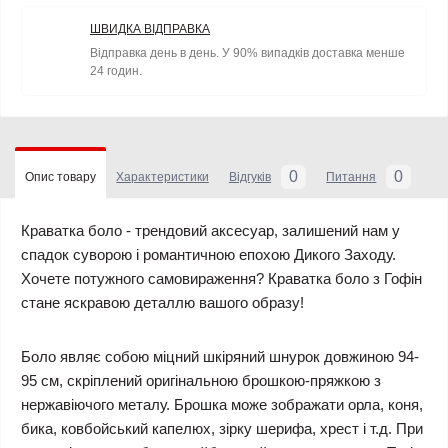
ШВИДКА ВІДПРАВКА
Відправка день в день. У 90% випадків доставка менше
24 годин.
0
0
Опис товару
Характеристики
Відгуків
Питання
Краватка боло
- трендовий аксесуар, залишений нам у
спадок суворою і романтичною епохою Дикого Заходу.
Хочете потужного самовираження? Краватка боло з Гофін
стане яскравою деталлю вашого образу!
Боло являє собою міцний шкіряний шнурок довжиною 94-
95 см, скріплений оригінальною брошкою-пряжкою з
нержавіючого металу. Брошка може зображати орла, коня,
бика, ковбойський капелюх, зірку шерифа, хрест і т.д. При