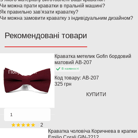
Чи можна прати краватки в пральній машині?
Як правильно зав'язати краватку?
Чи можна замовити краватку з індивідуальним дизайном?
Рекомендовані товари
Краватка метелик Gofin бордовий
Хіт продажів
матовий AB-207
В наявності
Популярний
Код товару:
AB-207
325 грн
КУПИТИ
2
Краватка чоловіча Коричнева в крапки
Закінчується
Emilio Corali GIN-2212