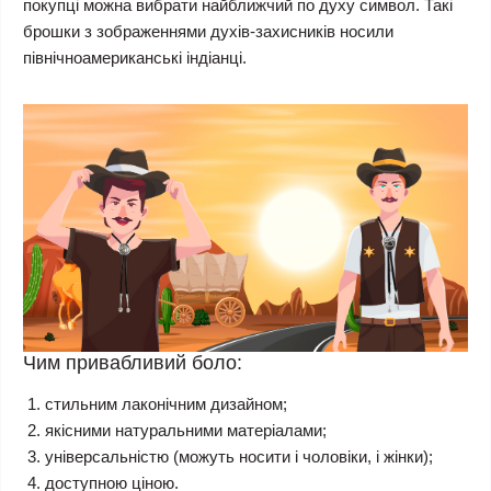
покупці можна вибрати найближчий по духу символ. Такі
брошки з зображеннями духів-захисників носили
північноамериканські індіанці.
Чим привабливий боло:
стильним лаконічним дизайном;
якісними натуральними матеріалами;
універсальністю (можуть носити і чоловіки, і жінки);
доступною ціною.