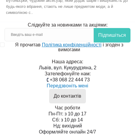
Бутоньєрки, чудовий аксесуар, який додає шарм і вишуканість до
будь-якого вбрання, стають не лише предметом моди, а й
символікою с..
Слідкуйте за новинками та акціями:
Підпишіться
Я прочитав
Політика конфіденційності
і згоден з
вимогами
Наша адреса:
Львів, вул. Кукурудзяна, 2
Зателефонуйте нам:
+38 068 22 444 73
Передзвоніть мені
До контактів
Час роботи
Пн-Пт: з 10 до 17
Сб: з 10 до 14
Нд: вихідний
Оформляйте онлайн 24/7