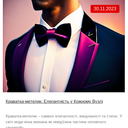
30.11.2023
Краватка-метелик: Елегантність у Кожному Вузлі
Краватка-метелик – символ елегантності, вишуканості та стилю. У
світі моди вона визнана як невід'ємна частина чоловічого
гардеробу..