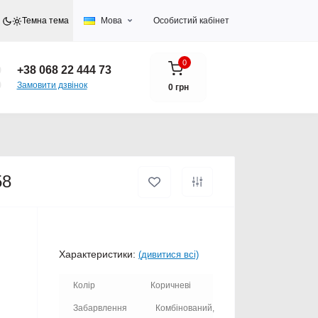
Темна тема
Мова
Особистий кабінет
0
+38 068 22 444 73
Замовити дзвінок
0 грн
58
Характеристики:
(дивитися всі)
Колір
Коричневі
Забарвлення
Комбінований,