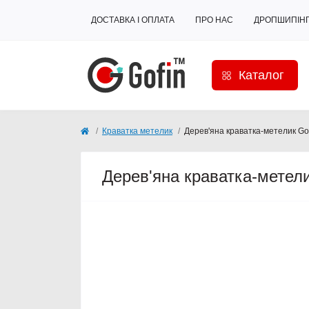
ДОСТАВКА І ОПЛАТА
ПРО НАС
ДРОПШИПІН
Каталог
Краватка метелик
Дерев'яна краватка-метелик G
Дерев'яна краватка-метел
Продано