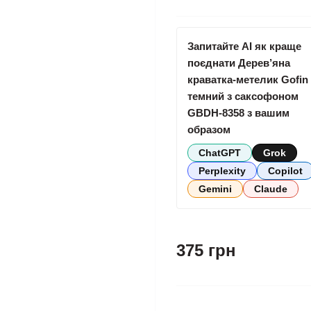
Запитайте AI як краще
поєднати Дерев’яна
краватка-метелик Gofin
темний з саксофоном
GBDH-8358 з вашим
образом
ChatGPT
Grok
Perplexity
Copilot
Gemini
Claude
375 грн