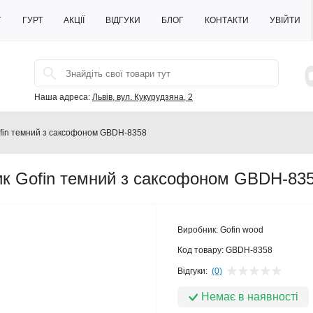
Г
ГУРТ
АКЦІЇ
ВІДГУКИ
БЛОГ
КОНТАКТИ
УВІЙТИ
Наша адреса:
Львів, вул. Кукурудзяна, 2
ofin темний з саксофоном GBDH-8358
ик Gofin темний з саксофоном GBDH-83
Виробник:
Gofin wood
Код товару:
GBDH-8358
Відгуки:
(0)
Немає в наявності