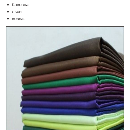
бавовна;
льон;
вовна.