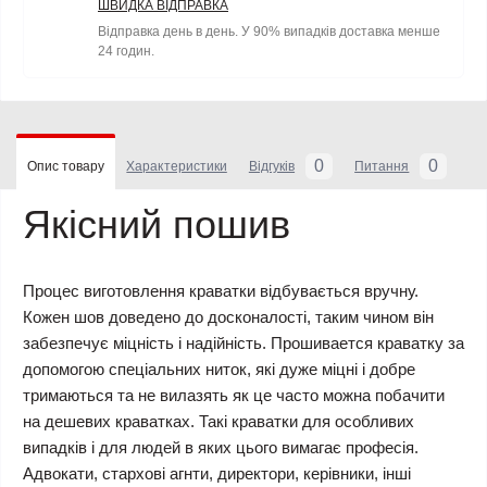
ШВИДКА ВІДПРАВКА
Відправка день в день. У 90% випадків доставка менше
24 годин.
0
0
Опис товару
Характеристики
Відгуків
Питання
Якісний пошив
Процес виготовлення краватки відбувається вручну.
Кожен шов доведено до досконалості, таким чином він
забезпечує міцність і надійність. Прошивается краватку за
допомогою спеціальних ниток, які дуже міцні і добре
тримаються та не вилазять як це часто можна побачити
на дешевих краватках. Такі краватки для особливих
випадків і для людей в яких цього вимагає професія.
Адвокати, стархові агнти, директори, керівники, інші