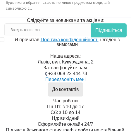
будь-якого вбрання, стають не лише предметом моди, а й
символікою с..
Слідкуйте за новинками та акціями:
Підпишіться
Я прочитав
Політика конфіденційності
і згоден з
вимогами
Наша адреса:
Львів, вул. Кукурудзяна, 2
Зателефонуйте нам:
+38 068 22 444 73
Передзвоніть мені
До контактів
Час роботи
Пн-Пт: з 10 до 17
Сб: з 10 до 14
Нд: вихідний
Оформляйте онлайн 24/7
Під час військового стану графік роботи не стабільний.