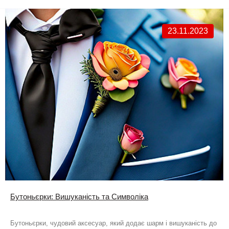
23.11.2023
Бутоньєрки: Вишуканість та Символіка
Бутоньєрки, чудовий аксесуар, який додає шарм і вишуканість до