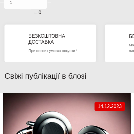
0
БЕЗКОШТОВНА
Б
ДОСТАВКА
Мо
на
При певних умовах покупки *
Свіжі публікації в блозі
14.12.2023