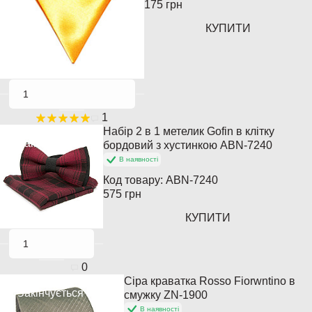
175 грн
КУПИТИ
1
Набір 2 в 1 метелик Gofin в клітку
Закінчується
бордовий з хустинкою ABN-7240
В наявності
Код товару:
ABN-7240
575 грн
КУПИТИ
0
Сіра краватка Rosso Fiorwntino в
Закінчується
смужку ZN-1900
В наявності