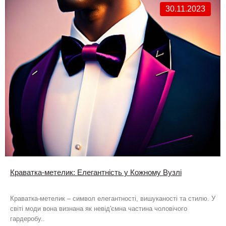
30.11.2023
Краватка-метелик: Елегантність у Кожному Вузлі
Краватка-метелик – символ елегантності, вишуканості та стилю. У
світі моди вона визнана як невід'ємна частина чоловічого
гардеробу..