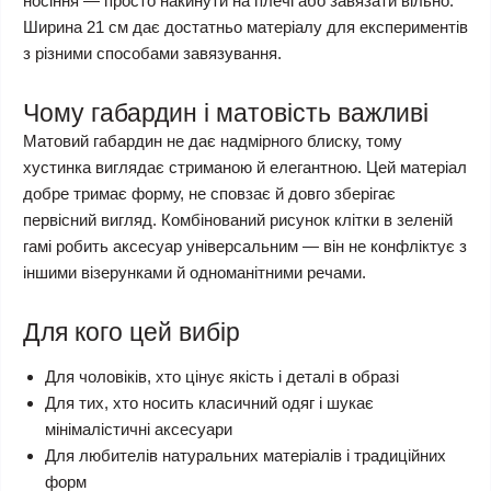
носіння — просто накинути на плечі або завязати вільно.
Ширина 21 см дає достатньо матеріалу для експериментів
з різними способами завязування.
Чому габардин і матовість важливі
Матовий габардин не дає надмірного блиску, тому
хустинка виглядає стриманою й елегантною. Цей матеріал
добре тримає форму, не сповзає й довго зберігає
первісний вигляд. Комбінований рисунок клітки в зеленій
гамі робить аксесуар універсальним — він не конфліктує з
іншими візерунками й одноманітними речами.
Для кого цей вибір
Для чоловіків, хто цінує якість і деталі в образі
Для тих, хто носить класичний одяг і шукає
мінімалістичні аксесуари
Для любителів натуральних матеріалів і традиційних
форм