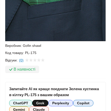
Виробник:
Gofin shawl
Код товару:
PL-175
Відгуки:
(0)
В наявності
Запитайте AI як краще поєднати Зелена хустинка
в кілтку PL-175 з вашим образом
ChatGPT
Grok
Perplexity
Copilot
Gemini
Claude