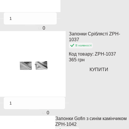
0
Запонки Сріблясті ZPH-
Популярний
1037
В наявності
Закінчується
Код товару:
ZPH-1037
365 грн
КУПИТИ
0
Запонки Gofin з синім камінчиком
Хіт продажів
ZPH-1042