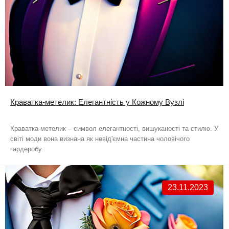
Краватка-метелик: Елегантність у Кожному Вузлі
Краватка-метелик – символ елегантності, вишуканості та стилю. У
світі моди вона визнана як невід'ємна частина чоловічого
гардеробу..
23.11.2023