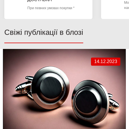
Мо
на
При певних умовах покупки *
Свіжі публікації в блозі
14.12.2023