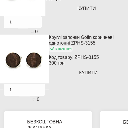
КУПИТИ
0
Круглі запонки Gofin коричневі
однотонні ZPHS-3155
В наявності
Код товару:
ZPHS-3155
300 грн
КУПИТИ
0
БЕЗКОШТОВНА
Б
ДОСТАВКА