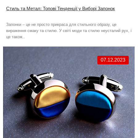
Стиль та Метал: Топові Тенденції у Виборі Запонок
Запонки – це не просто прикраса для стильного образу, це
вираження смаку та стилю. У світі моди та стилю неусталий рух, і
це також..
07.12.2023