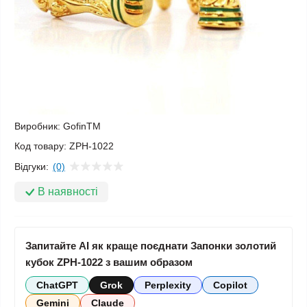
Виробник:
GofinTM
Код товару:
ZPH-1022
Відгуки:
(0)
В наявності
Запитайте AI як краще поєднати Запонки золотий
кубок ZPH-1022 з вашим образом
ChatGPT
Grok
Perplexity
Copilot
Gemini
Claude