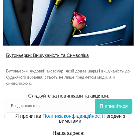
Бутоньєрки: Вишуканість та Символіка
Бутоньєрки, чудовий аксесуар, який додає шарм і вишуканість до
будь-якого вбрання, стають не лише предметом моди, а й
символікою с..
Слідкуйте за новинками та акціями:
Підпишіться
Я прочитав
Політика конфіденційності
і згоден з
вимогами
Наша адреса: