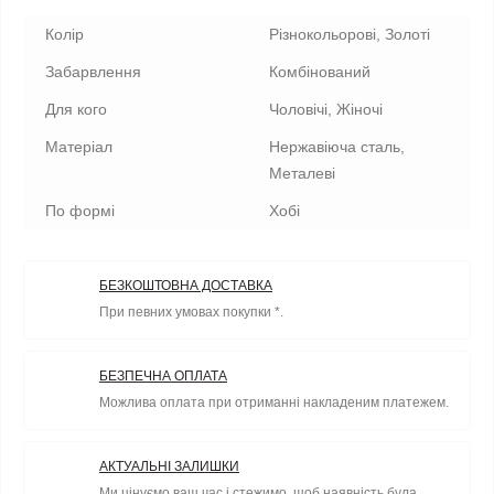
Колір
Різнокольорові, Золоті
Забарвлення
Комбінований
Для кого
Чоловічі, Жіночі
Матеріал
Нержавіюча сталь,
Металеві
По формі
Хобі
БЕЗКОШТОВНА ДОСТАВКА
При певних умовах покупки *.
БЕЗПЕЧНА ОПЛАТА
Можлива оплата при отриманні накладеним платежем.
АКТУАЛЬНІ ЗАЛИШКИ
Ми цінуємо ваш час і стежимо, щоб наявність була