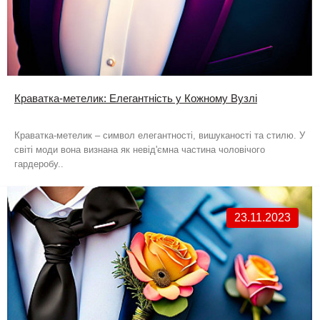
Краватка-метелик: Елегантність у Кожному Вузлі
Краватка-метелик – символ елегантності, вишуканості та стилю. У
світі моди вона визнана як невід'ємна частина чоловічого
гардеробу..
23.11.2023