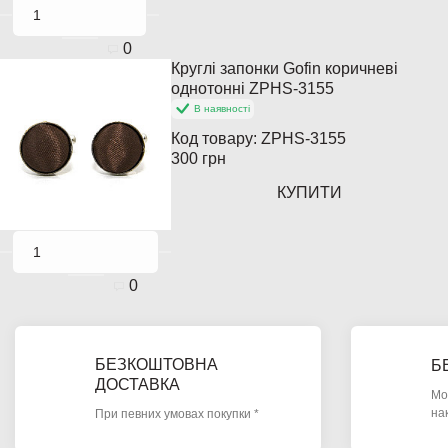
0
Круглі запонки Gofin коричневі
однотонні ZPHS-3155
В наявності
Код товару:
ZPHS-3155
300 грн
КУПИТИ
0
БЕЗКОШТОВНА
Б
ДОСТАВКА
Мо
на
При певних умовах покупки *