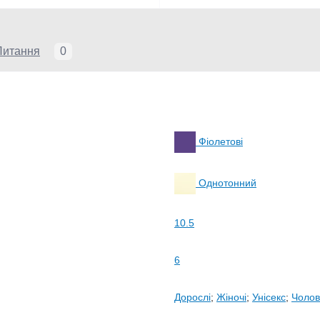
Питання
0
Фіолетові
Однотонний
10.5
6
Дорослі
;
Жіночі
;
Унісекс
;
Чолові