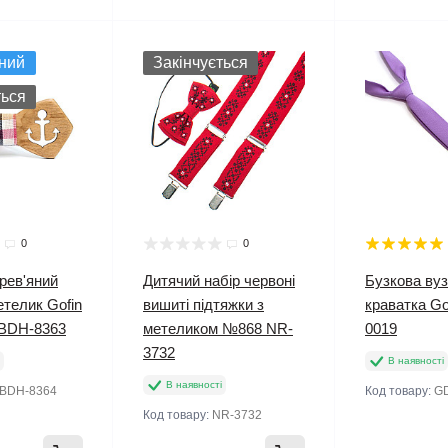
ний
Закінчується
ться
0
0
рев'яний
Дитячий набір червоні
Бузкова ву
етелик Gofin
вишиті підтяжки з
краватка G
GBDH-8363
метеликом №868 NR-
0019
3732
В наявності
В наявності
BDH-8364
Код товару:
G
Код товару:
NR-3732