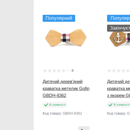
Популярний
Популяр
Закінчує
0
Дитячий дерев'яний
Дитячий де
краватка метелик Gofin
краватка м
GBDH-8362
з якорем 
В наявності
В наявності
Код товару:
GBDH-8362
Код товару:
G