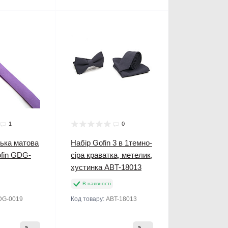
1
0
зька матова
Набір Gofin 3 в 1темно-
ofin GDG-
сіра краватка, метелик,
хустинка ABT-18013
В наявності
DG-0019
Код товару:
ABT-18013