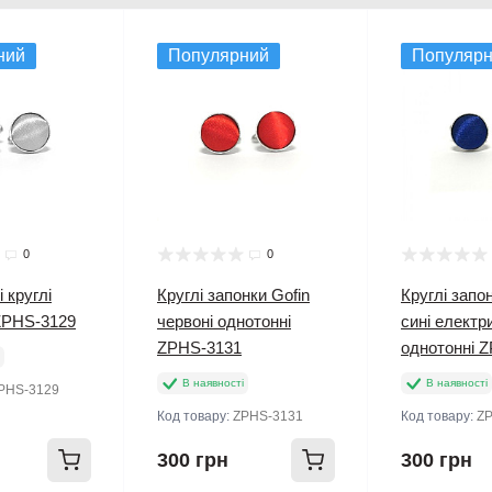
ний
Популярний
Популяр
0
0
і круглі
Круглі запонки Gofin
Круглі запо
ZPHS-3129
червоні однотонні
сині електр
ZPHS-3131
однотонні 
В наявності
В наявності
PHS-3129
Код товару:
ZPHS-3131
Код товару:
Z
300 грн
300 грн