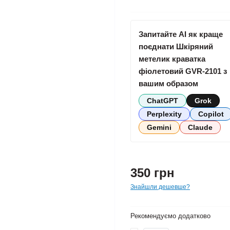
Запитайте AI як краще
поєднати Шкіряний
метелик краватка
фіолетовий GVR-2101 з
вашим образом
ChatGPT
Grok
Perplexity
Copilot
Gemini
Claude
350 грн
Знайшли дешевше?
Рекомендуємо додатково