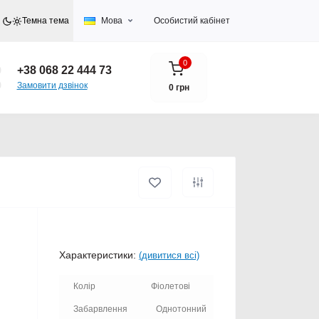
Темна тема
Мова
Особистий кабінет
0
+38 068 22 444 73
Замовити дзвінок
0 грн
Характеристики:
(дивитися всі)
Колір
Фіолетові
Забарвлення
Однотонний