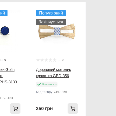
ний
Популярний
Закінчується
0
0
нки Gofin
Деревяний метелик
ик
краватка GBD-356
ZPHS-3133
В наявності
Код товару:
GBD-356
PHS-3133
250 грн