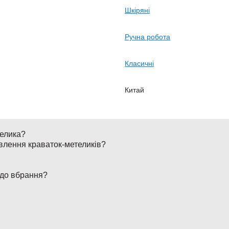
Шкіряні
Ручна робота
Класичні
Китай
телика?
влення краваток-метеликів?
 до вбрання?