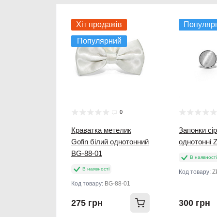
Хіт продажів
Популяр
Популярний
0
Краватка метелик
Запонки сір
Gofin білий однотонний
однотонні 
BG-88-01
В наявності
В наявності
Код товару:
Z
Код товару:
BG-88-01
275 грн
300 грн