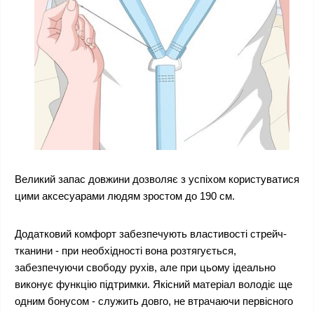
Великий запас довжини дозволяє з успіхом користуватися
цими аксесуарами людям зростом до 190 см.
Додатковий комфорт забезпечують властивості стрейч-
тканини - при необхідності вона розтягується,
забезпечуючи свободу рухів, але при цьому ідеально
виконує функцію підтримки. Якісний матеріал володіє ще
одним бонусом - служить довго, не втрачаючи первісного