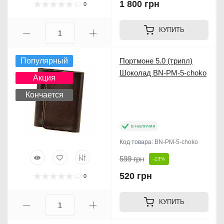
1 800 грн
0
КУПИТЬ
Популярный
Портмоне 5.0 (трипл)
Шоколад BN-PM-5-choko
Акция
Кончается
в наличии
Код товара:
BN-PM-5-choko
599 грн
-13%
520 грн
0
КУПИТЬ