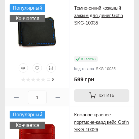
Популярный
Темно-синий кожаный
зажым для денег Gofin
Кончается
SKG-10035
в наличии
Код товара:
SKG-10035
599 грн
0
КУПИТЬ
Популярный
Кожаное красное
портмоне-кард кейс Gofin
Кончается
SKG-10026