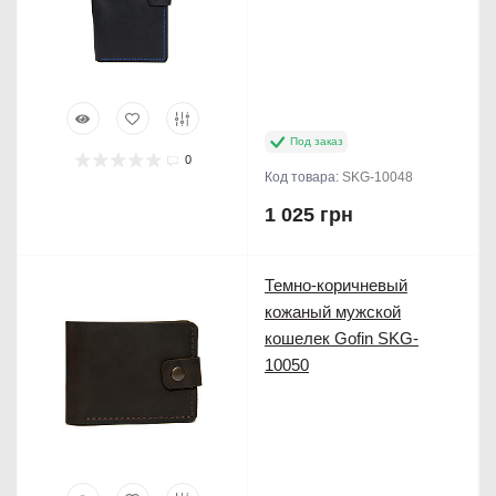
Под заказ
0
Код товара:
SKG-10048
1 025 грн
Продано
Темно-коричневый
кожаный мужской
кошелек Gofin SKG-
10050