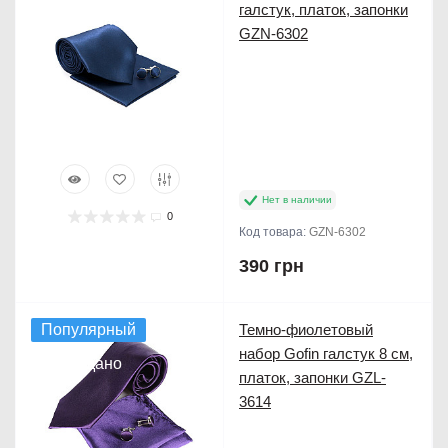
галстук, платок, запонки
Продано
GZN-6302
Нет в наличии
0
Код товара:
GZN-6302
390 грн
Популярный
Темно-фиолетовый
набор Gofin галстук 8 см,
Продано
платок, запонки GZL-
3614