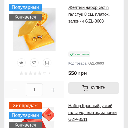
Популярный
Желтый набор Gofin
галстук 8 см, платок,
Кончается
запонки GZL-3603
в наличии
Код товара:
GZL-3603
550 грн
0
КУПИТЬ
Хит продаж
Набор Красный, узкий
галстук, платок, запонки
Популярный
GZP-3511
Кончается