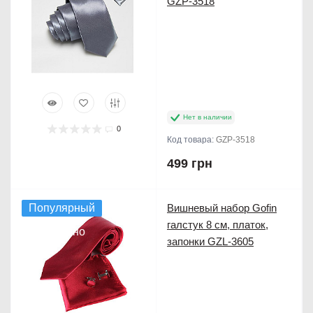
GZP-3518
Нет в наличии
0
Код товара:
GZP-3518
499 грн
Популярный
Вишневый набор Gofin
галстук 8 см, платок,
Продано
запонки GZL-3605