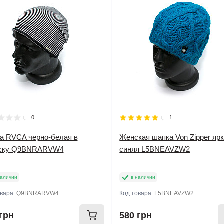
0
1
а RVCA черно-белая в
Женская шапка Von Zipper яр
ску Q9BNRARVW4
синяя L5BNEAVZW2
наличии
в наличии
овара:
Q9BNRARVW4
Код товара:
L5BNEAVZW2
грн
580 грн