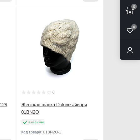
0
0
0
129
Женская шапка Dakine айвори
01BN2O
в наличии
Код товара:
01BN2O-1