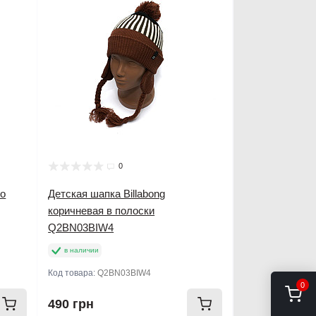
0
ко
Детская шапка Billabong
коричневая в полоски
Q2BN03BIW4
в наличии
Код товара:
Q2BN03BIW4
0
490 грн