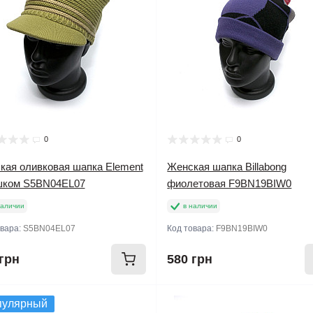
0
0
кая оливковая шапка Element
Женская шапка Billabong
шком S5BN04EL07
фиолетовая F9BN19BIW0
наличии
в наличии
овара:
S5BN04EL07
Код товара:
F9BN19BIW0
грн
580 грн
пулярный