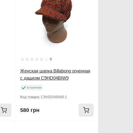
0
Женская шапка Billabong огненная
с дашком C9HD04BIW9
в наличии
Код товара:
C9HD04BIW9-1
580 грн