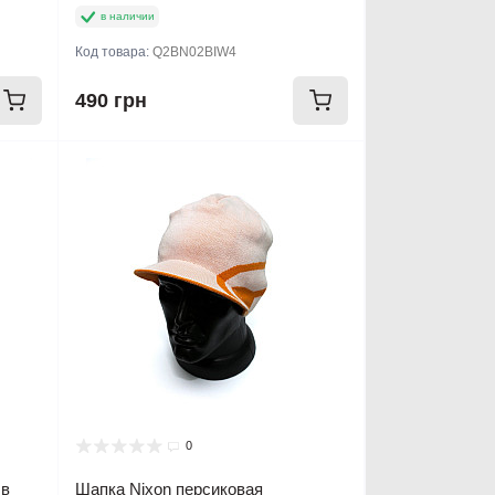
в наличии
Код товара:
Q2BN02BIW4
490 грн
0
 в
Шапка Nixon персиковая