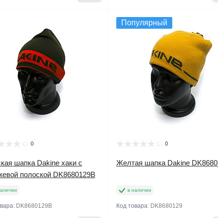
Популярный
0
0
кая шапка Dakine хаки с
Желтая шапка Dakine DK8680
жевой полоской DK8680129B
наличии
в наличии
овара:
DK8680129B
Код товара:
DK8680129