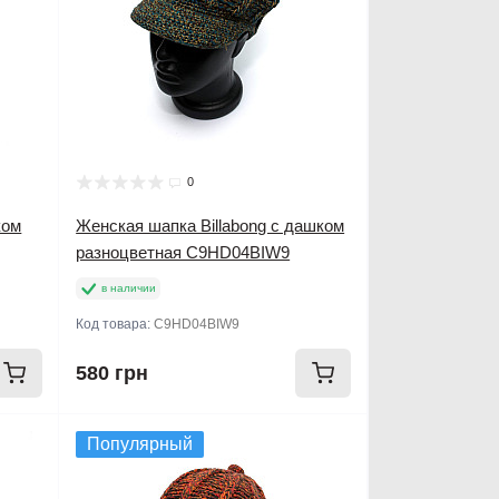
0
ком
Женская шапка Billabong с дашком
разноцветная C9HD04BIW9
в наличии
Код товара:
C9HD04BIW9
580 грн
Популярный