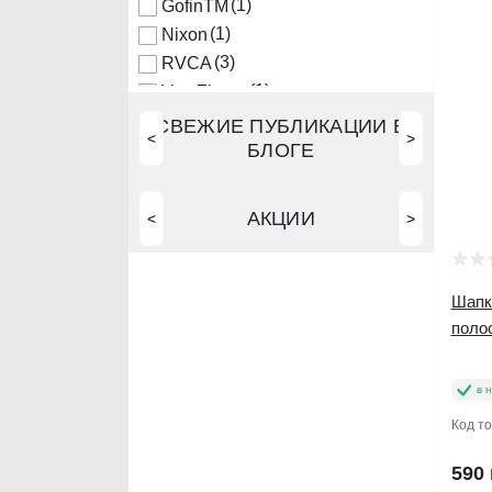
(1)
GofinTM
(1)
Nixon
(3)
RVCA
(1)
Von Zipper
(16)
Zara
СВЕЖИЕ ПУБЛИКАЦИИ В
<
>
БЛОГЕ
АКЦИИ
<
>
Шапк
поло
в 
Код т
590 