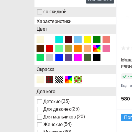
со скидкой
Характеристики
Цвет
Мужск
F9BN
Окраска
в 
Код т
Для кого
580 
(25)
Детские
(25)
Для девочек
(20)
Для мальчиков
По
(54)
Женские
(30)