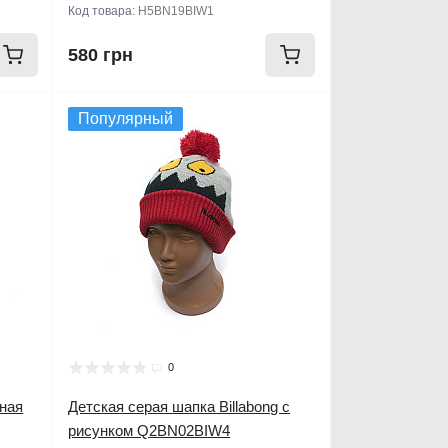
Код товара:
H5BN19BIW1
580 грн
Популярный
0
нная
Детская серая шапка Billabong с
рисунком Q2BN02BIW4