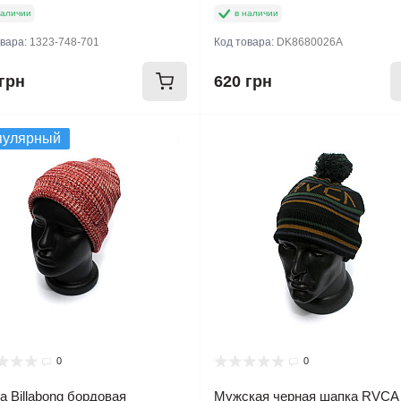
наличии
в наличии
овара:
1323-748-701
Код товара:
DK8680026A
грн
620 грн
пулярный
0
0
 Billabong бордовая
Мужская черная шапка RVCA