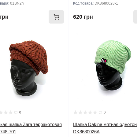
овара:
01BN2N
Код товара:
DK8680028-1
грн
620 грн
0
0
кая шапка Zara терракотовая
Шапка Dakine мятная одното
748-701
DK8680026A