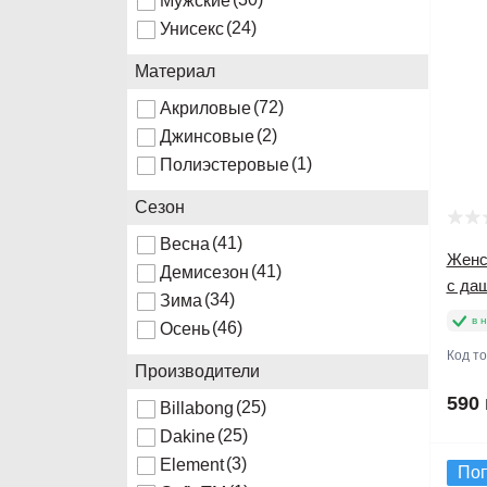
Мужские
(24)
Унисекс
Материал
(72)
Акриловые
(2)
Джинсовые
(1)
Полиэстеровые
Сезон
(41)
Весна
Женс
(41)
Демисезон
с да
(34)
Зима
в 
(46)
Осень
Код т
Производители
590 
(25)
Billabong
(25)
Dakine
(3)
Element
По