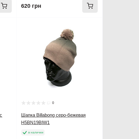
620 грн
0
с
Шапка Billabong серо-бежевая
H5BN19BIW1
в наличии