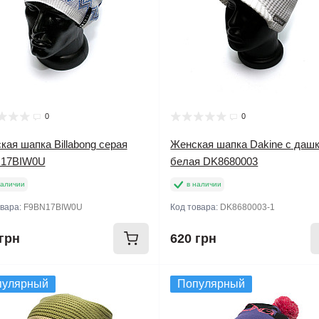
0
0
ая шапка Billabong серая
Женская шапка Dakine с даш
17BIW0U
белая DK8680003
наличии
в наличии
овара:
F9BN17BIW0U
Код товара:
DK8680003-1
грн
620 грн
пулярный
Популярный