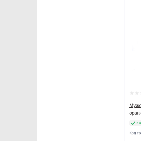
Мужс
оран
в 
Код т