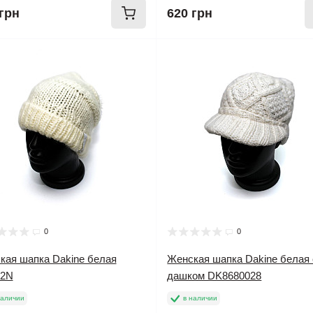
грн
620 грн
0
0
кая шапка Dakine белая
Женская шапка Dakine белая 
2N
дашком DK8680028
наличии
в наличии