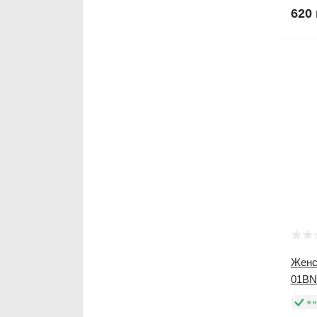
620 
Женс
01BN
в 