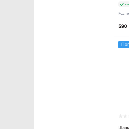
в 
Код т
590 
По
Шапка