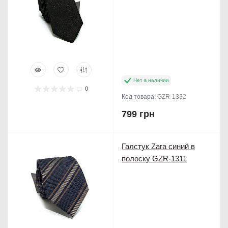
Нет в наличии
0
Код товара:
GZR-1332
799 грн
Продано
Галстук Zara синий в
полоску GZR-1311