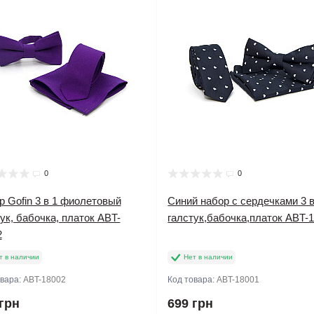
0
0
 Gofin 3 в 1 фиолетовый
Синий набор с сердечками 3 в
ук, бабочка, платок ABT-
галстук,бабочка,платок ABT-
2
т в наличии
Нет в наличии
овара:
ABT-18002
Код товара:
ABT-18001
грн
699 грн