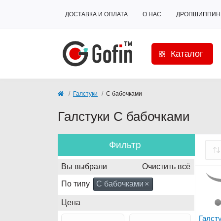
ДОСТАВКА И ОПЛАТА
О НАС
ДРОПШИППИН
Каталог
Галстуки
С бабочками
Галстуки С бабочками
Фильтр
Вы выбрали
Очистить всё
По типу
С бабочками
×
Цена
Галст