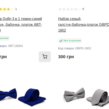
1
0
 Gofin 3 в 1 темно-синий
Набор серый,
ук, бабочка, платок ABT-
галстук,бабочка,платок GBPD
4
1802
наличии
Нет в наличии
овара:
ABT-18004
Код товара:
GBPD-1802
грн
300 грн
одано
Продано