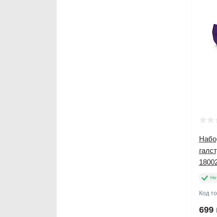
Набор
галст
1800
Не
Код т
699 