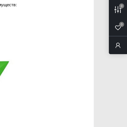
муществ:
0
0