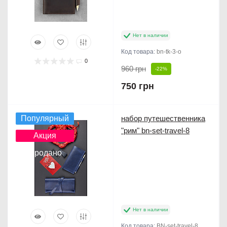
Нет в наличии
Код товара:
bn-tk-3-o
0
960 грн
-22%
750 грн
Популярный
набор путешественника
"рим" bn-set-travel-8
Акция
Продано
Нет в наличии
Код товара:
BN-set-travel-8