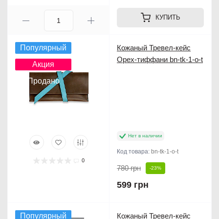
КУПИТЬ
Популярный
Кожаный Тревел-кейс
Орех-тиффани bn-tk-1-o-t
Акция
Продано
Нет в наличии
Код товара:
bn-tk-1-o-t
0
780 грн
-23%
599 грн
Популярный
Кожаный Тревел-кейс