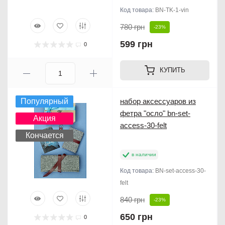
Код товара:
BN-TK-1-vin
780 грн
-23%
599 грн
0
КУПИТЬ
Популярный
набор аксессуаров из
фетра "осло" bn-set-
Акция
access-30-felt
Кончается
в наличии
Код товара:
BN-set-access-30-
felt
840 грн
-23%
650 грн
0