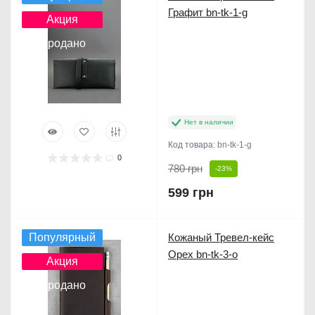
Графит bn-tk-1-g
Акция
Продано
Нет в наличии
Код товара:
bn-tk-1-g
0
780 грн
-23%
599 грн
Популярный
Кожаный Тревел-кейс
Орех bn-tk-3-o
Акция
Продано