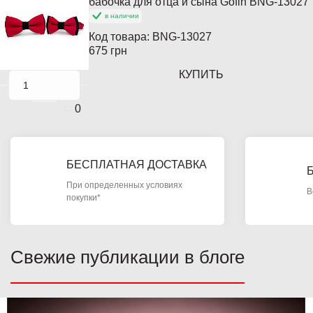
бабочка для отца и сына Gofin BNG-13027
в наличии
Код товара:
BNG-13027
675 грн
КУПИТЬ
0
БЕСПЛАТНАЯ ДОСТАВКА
При определенных условиях
В
покупки*
Свежие публикации в блоге