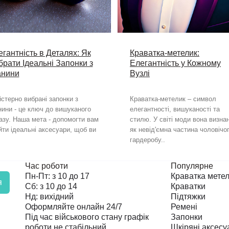
гантність в Деталях: Як
Краватка-метелик:
брати Ідеальні Запонки з
Елегантність у Кожному
анини
Вузлі
стерно вибрані запонки з
Краватка-метелик – символ
нини - це ключ до вишуканого
елегантності, вишуканості та
азу. Наша мета - допомогти вам
стилю. У світі моди вона визна
йти ідеальні аксесуари, щоб ви
як невід'ємна частина чоловічо
гардеробу..
Час роботи
Популярне
Пн-Пт: з 10 до 17
Краватка мете
я
Сб: з 10 до 14
Краватки
Нд: вихідний
Підтяжки
Оформляйте онлайн 24/7
Ремені
Під час військового стану графік
Запонки
роботи не стабільний.
Шкіряні аксесу