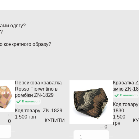
дами одягу?
і?
до конкретного образу?
Персикова краватка
Краватка Z
Rosso Fiorwntino в
змію ZN-1
акінчується
ромбіки ZN-1829
В наявності
В наявності
Код товару
Код товару:
ZN-1829
1830
1 500 грн
1 500
КУПИТИ
К
0
грн
0