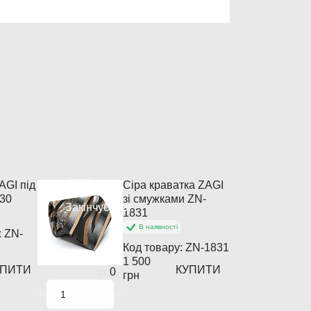
AGI під
Сіра краватка ZAGI
830
зі смужками ZN-
Закінчується
1831
В наявності
:
ZN-
Код товару:
ZN-1831
1 500
УПИТИ
КУПИТИ
0
грн