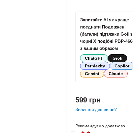
Запитайте AI як краще
поєднати Подовжені
(батали) підтяжки Gofin
чорні X подібні PBP-466
з вашим образом
ChatGPT
Grok
Perplexity
Copilot
Gemini
Claude
599 грн
Знайшли дешевше?
Рекомендуємо додатково