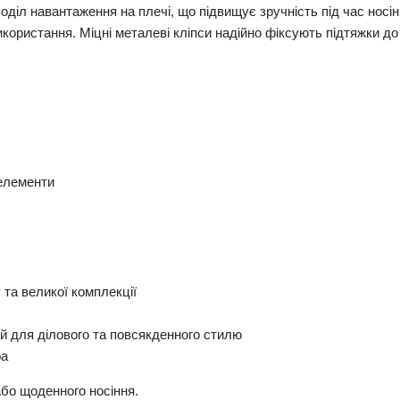
оділ навантаження на плечі, що підвищує зручність під час носін
користання. Міцні металеві кліпси надійно фіксують підтяжки д
 елементи
 та великої комплекції
й для ділового та повсякденного стилю
ра
або щоденного носіння.