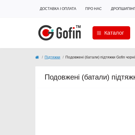
ДОСТАВКА І ОПЛАТА
ПРО НАС
ДРОПШИПІН
Каталог
Підтяжки
Подовжені (батали) підтяжки Gofin чорн
Подовжені (батали) підтяжк
Хіт продажів