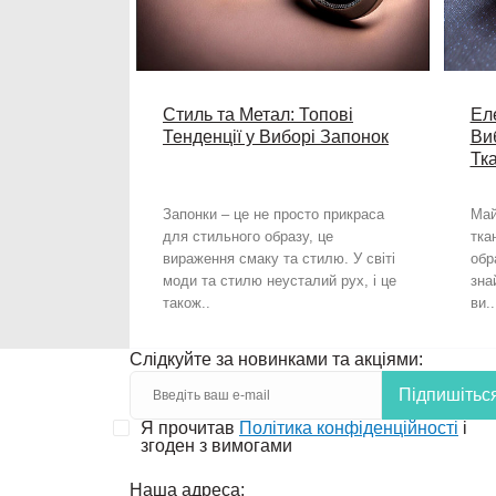
Стиль та Метал: Топові
Еле
Тенденції у Виборі Запонок
Ви
Тк
Запонки – це не просто прикраса
Май
для стильного образу, це
тка
вираження смаку та стилю. У світі
обр
моди та стилю неусталий рух, і це
зна
також..
ви..
Слідкуйте за новинками та акціями:
Підпишітьс
Я прочитав
Політика конфіденційності
і
згоден з вимогами
Наша адреса: