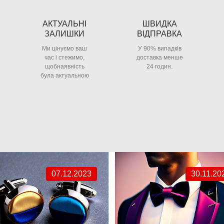
АКТУАЛЬНІ
ШВИДКА
ЗАЛИШКИ
ВІДПРАВКА
Ми цінуємо ваш
У 90% випадків
час і стежимо,
доставка менше
щобнаявність
24 годин.
була актуальною
07.12.2023
30.11.20