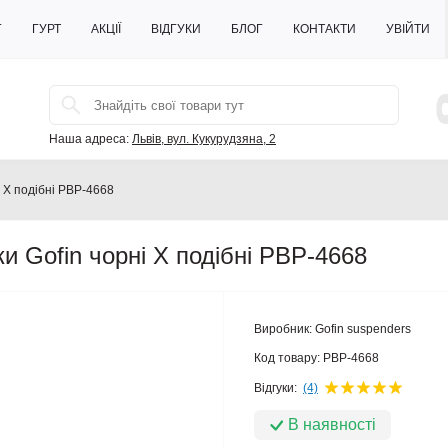
Г
ГУРТ
АКЦІЇ
ВІДГУКИ
БЛОГ
КОНТАКТИ
УВІЙТИ
Наша адреса:
Львів, вул. Кукурудзяна, 2
і X подібні PBP-4668
и Gofin чорні X подібні PBP-4668
Виробник:
Gofin suspenders
Код товару:
PBP-4668
Відгуки:
(4)
В наявності