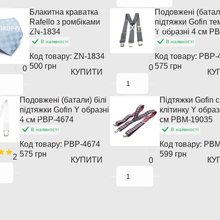
Блакитна краватка
Подовжені (батал
Rafello з ромбіками
підтяжки Gofin те
акінчується
Хіт продажів
ZN-1834
Y образні 4 см P
В наявності
В наявності
Код товару:
ZN-1834
Код товару:
PBP-
500 грн
575 грн
0
0
КУПИТИ
КУ
Подовжені (батали) білі
Підтяжки Gofin сі
підтяжки Gofin Y образні
клітинку Y образ
іт продажів
4 см PBP-4674
см PBM-19035
В наявності
В наявності
Код товару:
PBP-4674
Код товару:
PBM
575 грн
599 грн
2
КУПИТИ
КУ
0