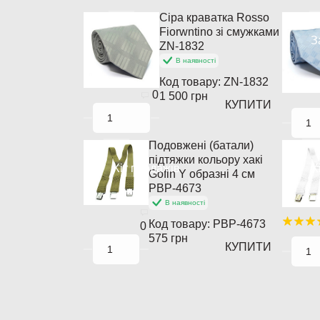
Сіра краватка Rosso
Fiorwntino зі смужками
З
ZN-1832
В наявності
Код товару:
ZN-1832
0
1 500 грн
КУПИТИ
Подовжені (батали)
підтяжки кольору хакі
Хіт продажів
Х
Gofin Y образні 4 см
PBP-4673
В наявності
Код товару:
PBP-4673
0
575 грн
КУПИТИ