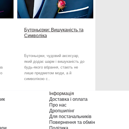
Бутоньєрки: Вишуканість та
Символіка
Бутоньєрки, чудовий аксесуар,
який додає шарм і вишуканість до
на
будь-якого вбрання, стають не
го
лише предметом моди, а й
символікою с..
Інформація
лик
Доставка і оплата
Про нас
Дропшипінг
Для постачальників
Повернення та обмін
ари
Політика