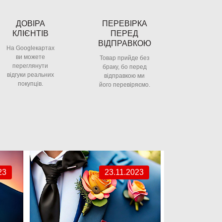
ДОВІРА
ПЕРЕВІРКА
КЛІЄНТІВ
ПЕРЕД
ВІДПРАВКОЮ
На Googleкартах
ви можете
Товар прийде без
переглянути
браку, бо перед
відгуки реальних
відправкою ми
покупців.
його перевіряємо.
23
23.11.2023