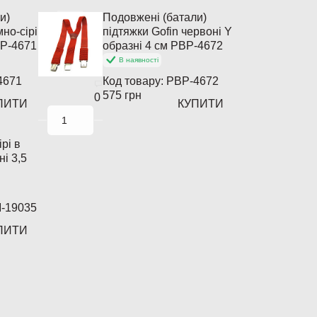
и)
Подовжені (батали)
мно-сірі
підтяжки Gofin червоні Y
BP-4671
образні 4 см PBP-4672
В наявності
4671
Код товару:
PBP-4672
575 грн
0
ПИТИ
КУПИТИ
рі в
ні 3,5
-19035
ПИТИ