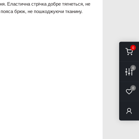
ня. Еластична стрічка добре тягнеться, не
о пояса брюк, не пошкоджуючи тканину.
0
0
0