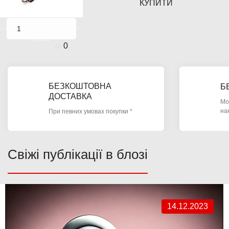
КУПИТИ
0
БЕЗКОШТОВНА
Б
ДОСТАВКА
Мо
на
При певних умовах покупки *
Свіжі публікації в блозі
14.12.2023