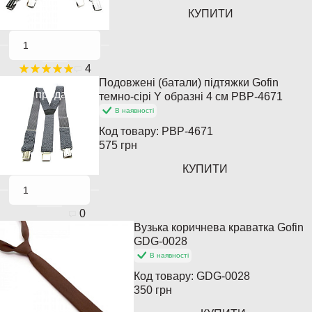
КУПИТИ
4
Подовжені (батали) підтяжки Gofin
Хіт продажів
темно-сірі Y образні 4 см PBP-4671
В наявності
Код товару:
PBP-4671
575 грн
КУПИТИ
0
Вузька коричнева краватка Gofin
GDG-0028
В наявності
Код товару:
GDG-0028
350 грн