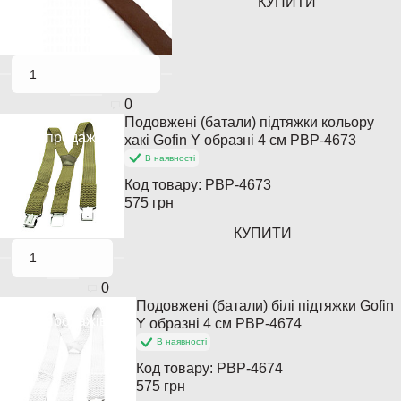
КУПИТИ
0
Подовжені (батали) підтяжки кольору
Хіт продажів
хакі Gofin Y образні 4 см PBP-4673
В наявності
Код товару:
PBP-4673
575 грн
КУПИТИ
0
Подовжені (батали) білі підтяжки Gofin
Хіт продажів
Y образні 4 см PBP-4674
В наявності
Код товару:
PBP-4674
575 грн