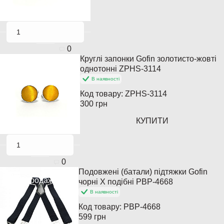
0
Круглі запонки Gofin золотисто-жовті
Популярний
однотонні ZPHS-3114
В наявності
Код товару:
ZPHS-3114
300 грн
КУПИТИ
0
Подовжені (батали) підтяжки Gofin
Хіт продажів
чорні X подібні PBP-4668
В наявності
Код товару:
PBP-4668
599 грн