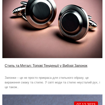
Стиль та Метал: Топові Тенденції у Виборі Запонок
Запонки – це не просто прикраса для стильного образу, це
вираження смаку та стилю. У світі моди та стилю неусталий рух, і
це також..
07.12.2023