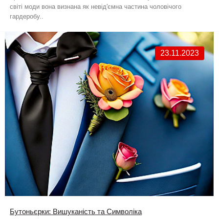
світі моди вона визнана як невід'ємна частина чоловічого
гардеробу..
23.11.2023
Бутоньєрки: Вишуканість та Символіка