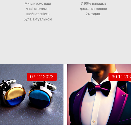
Ми цінуємо ваш
У 90% випадків
час і стежимо,
доставка менше
щобнаявність
24 годин.
була актуальною
07.12.2023
30.11.20