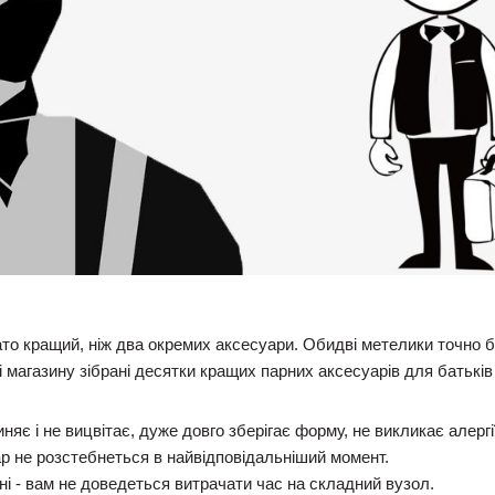
то кращий, ніж два окремих аксесуари. Обидві метелики точно бу
 магазину зібрані десятки кращих парних аксесуарів для батьків і
яє і не вицвітає, дуже довго зберігає форму, не викликає алергії
р не розстебнеться в найвідповідальніший момент.
ні - вам не доведеться витрачати час на складний вузол.