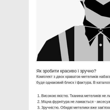
Як зробити красиво і зручно?
Комплект з двох краваток-метеликів набага
буде однаковий блиск і фактура. В каталозі
Високою якістю. Тканина метеликів не лин
Міцна фурнітура не ламається - аксесуа
Зручністю. Обидві метелики вже зав'яза