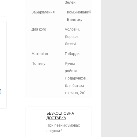
Зелені
Забарвлення
Комбінований,
В клітику
Для кого
Чоловічі,
Дорослі,
Дитячі
Матеріал
Габардин
По типу
Ручна
робота,
Подарункові,
Для батька
та сина, 2в1
БЕЗКОШТОВНА
ДОСТАВКА
При певних умовах
покупки *.