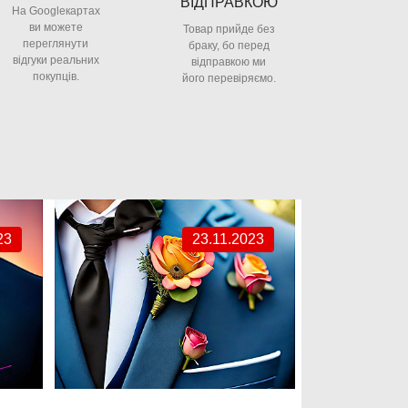
ВІДПРАВКОЮ
На Googleкартах
ви можете
Товар прийде без
переглянути
браку, бо перед
відгуки реальних
відправкою ми
покупців.
його перевіряємо.
23
23.11.2023