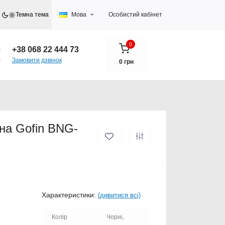
Темна тема
Мова
Особистий кабінет
0
+38 068 22 444 73
Замовити дзвінок
0 грн
ина Gofin BNG-
Характеристики:
(дивитися всі)
Колір
Чорні,