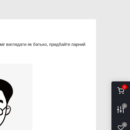
міг виглядати як батько, придбайте парний
0
0
0