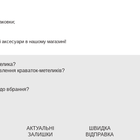
аковки;
ні аксесуари в нашому магазині!
телика?
влення краваток-метеликів?
 до вбрання?
АКТУАЛЬНІ
ШВИДКА
ЗАЛИШКИ
ВІДПРАВКА