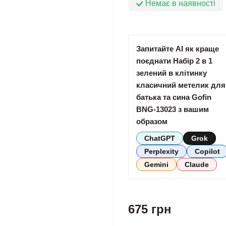
Немає в наявності
Запитайте AI як краще
поєднати Набір 2 в 1
зелений в клітинку
класичний метелик для
батька та сина Gofin
BNG-13023 з вашим
образом
ChatGPT
Grok
Perplexity
Copilot
Gemini
Claude
675 грн