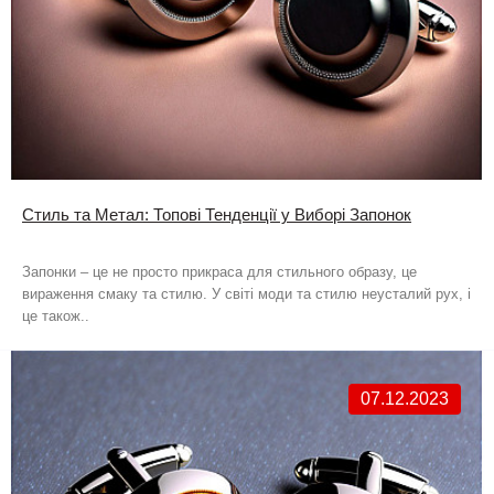
Стиль та Метал: Топові Тенденції у Виборі Запонок
Запонки – це не просто прикраса для стильного образу, це
вираження смаку та стилю. У світі моди та стилю неусталий рух, і
це також..
07.12.2023