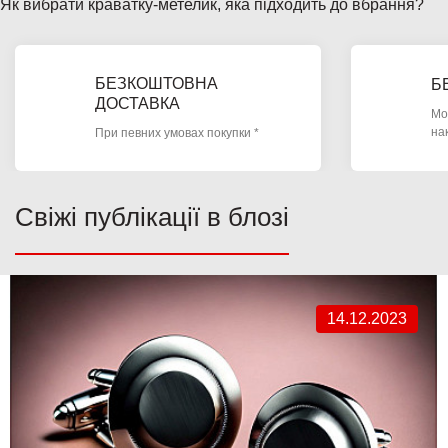
Як вибрати краватку-метелик, яка підходить до вбрання?
БЕЗКОШТОВНА
Б
ДОСТАВКА
Мо
на
При певних умовах покупки *
Свіжі публікації в блозі
14.12.2023