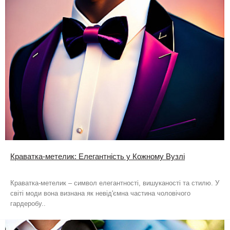
Краватка-метелик: Елегантність у Кожному Вузлі
Краватка-метелик – символ елегантності, вишуканості та стилю. У
світі моди вона визнана як невід'ємна частина чоловічого
гардеробу..