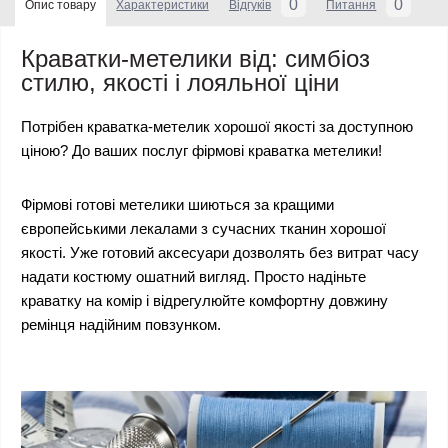
0
0
Опис товару
Характеристики
Відгуків
Питання
Краватки-метелики від: симбіоз
стилю, якості і лояльної ціни
Потрібен краватка-метелик хорошої якості за доступною
ціною? До ваших послуг фірмові краватка метелики!
Фірмові готові метелики шиються за кращими
європейськими лекалами з сучасних тканин хорошої
якості. Уже готовий аксесуари дозволять без витрат часу
надати костюму ошатний вигляд. Просто надіньте
краватку на комір і відрегулюйте комфортну довжину
ремінця надійним повзунком.