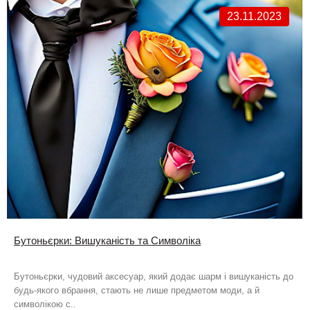
23.11.2023
Бутоньєрки: Вишуканість та Символіка
Бутоньєрки, чудовий аксесуар, який додає шарм і вишуканість до
будь-якого вбрання, стають не лише предметом моди, а й
символікою с..