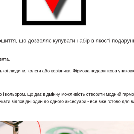
ошиття, що дозволяє купувати набір в якості подарун
вята.
ої людини, колеги або керівника. Фірмова подарункова упаковка
ю і кольором, що дає відмінну можливість створити модний гармо
укати відповідні один до одного аксесуари - все вже готово для