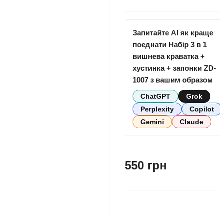
Запитайте AI як краще
поєднати Набір 3 в 1
вишнева краватка +
хустинка + запонки ZD-
1007 з вашим образом
ChatGPT
Grok
Perplexity
Copilot
Gemini
Claude
550 грн