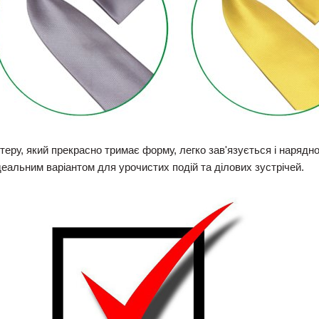
естеру, який прекрасно тримає форму, легко зав'язується і наря
деальним варіантом для урочистих подій та ділових зустрічей.