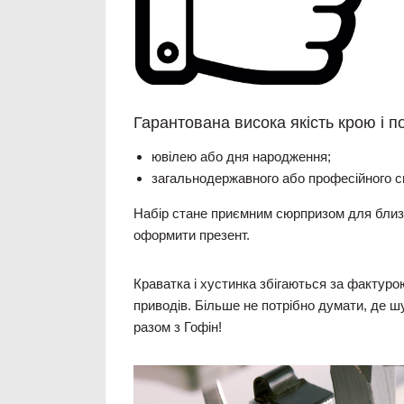
Гарантована висока якість крою і п
ювілею або дня народження;
загальнодержавного або професійного с
Набір стане приємним сюрпризом для близьк
оформити презент.
Краватка і хустинка збігаються за фактуро
приводів. Більше не потрібно думати, де ш
разом з Гофін!