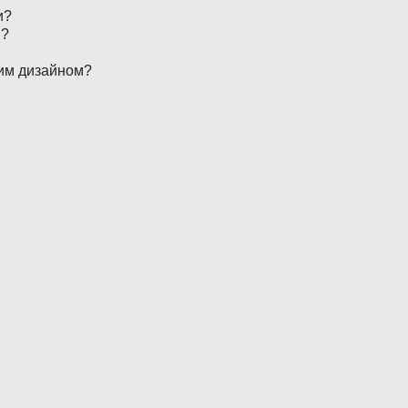
и?
і?
ним дизайном?