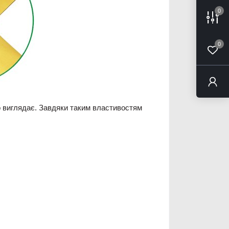
0
0
дно виглядає. Завдяки таким властивостям