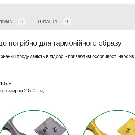
дгуків
0
Питання
0
 що потрібно для гармонійного образу
онанні і продуманість в підборі - привабливі особливості наборів 
10 см;
і розмыром 20х20 см;