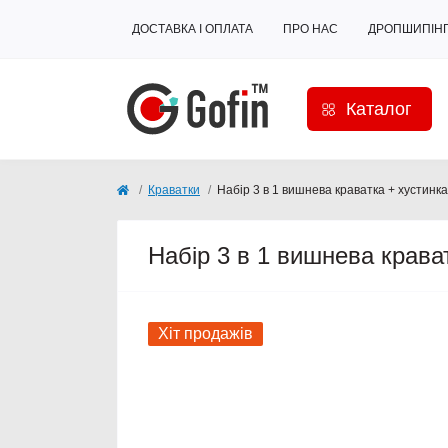
ДОСТАВКА І ОПЛАТА
ПРО НАС
ДРОПШИПІН
Каталог
Краватки
Набір 3 в 1 вишнева краватка + хустинк
Набір 3 в 1 вишнева крава
Хіт продажів
Популярний
Прод