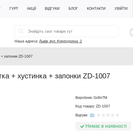
Г
ГУРТ
АКЦІЇ
ВІДГУКИ
БЛОГ
КОНТАКТИ
УВІЙТИ
Наша адреса:
Львів, вул. Кукурудзяна, 2
а + запонки ZD-1007
тка + хустинка + запонки ZD-1007
Виробник:
GofinTM
ано
Код товару:
ZD-1007
Відгуки:
(0)
Немає в наявності