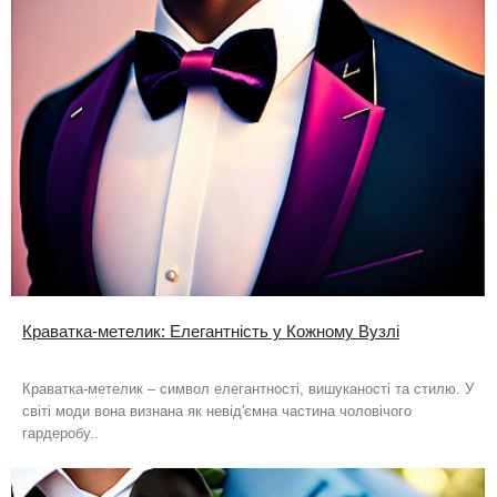
Краватка-метелик: Елегантність у Кожному Вузлі
Краватка-метелик – символ елегантності, вишуканості та стилю. У
світі моди вона визнана як невід'ємна частина чоловічого
гардеробу..