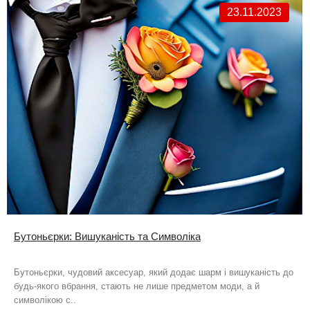
23.11.2023
Бутоньєрки: Вишуканість та Символіка
Бутоньєрки, чудовий аксесуар, який додає шарм і вишуканість до
будь-якого вбрання, стають не лише предметом моди, а й
символікою с..