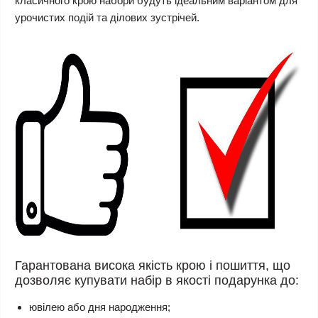
класичного крою набори будуть ідеальним варіантом для
урочистих подій та ділових зустрічей.
Гарантована висока якість крою і пошиття, що
дозволяє купувати набір в якості подарунка до:
ювілею або дня народження;