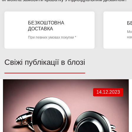
БЕЗКОШТОВНА
Б
ДОСТАВКА
Мо
на
При певних умовах покупки *
Свіжі публікації в блозі
14.12.2023