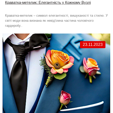
Краватка-метелик: Елегантність у Кожному Вузлі
Краватка-метелик – символ елегантності, вишуканості та стилю. У
світі моди вона визнана як невід'ємна частина чоловічого
гардеробу..
23.11.2023