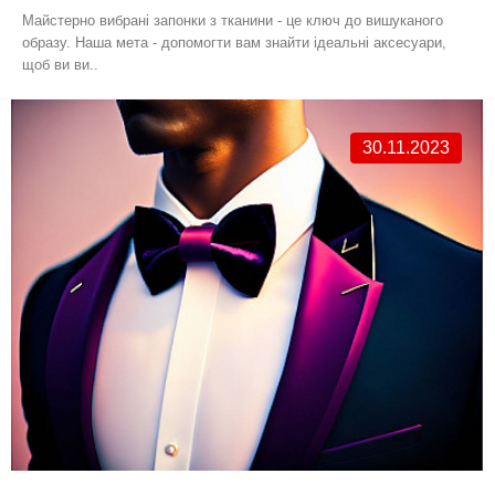
Майстерно вибрані запонки з тканини - це ключ до вишуканого
образу. Наша мета - допомогти вам знайти ідеальні аксесуари,
щоб ви ви..
30.11.2023