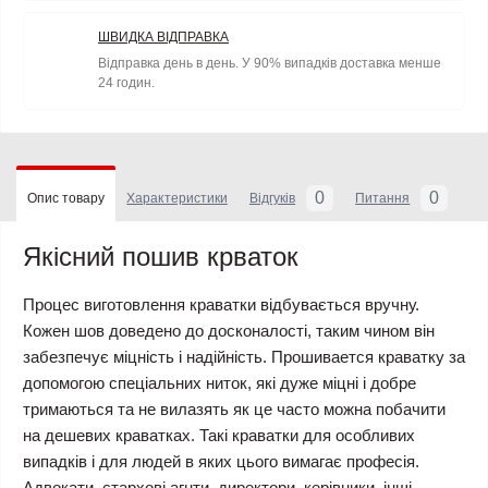
ШВИДКА ВІДПРАВКА
Відправка день в день. У 90% випадків доставка менше
24 годин.
0
0
Опис товару
Характеристики
Відгуків
Питання
Якісний пошив крваток
Процес виготовлення краватки відбувається вручну.
Кожен шов доведено до досконалості, таким чином він
забезпечує міцність і надійність. Прошивается краватку за
допомогою спеціальних ниток, які дуже міцні і добре
тримаються та не вилазять як це часто можна побачити
на дешевих краватках. Такі краватки для особливих
випадків і для людей в яких цього вимагає професія.
Адвокати, стархові агнти, директори, керівники, інші