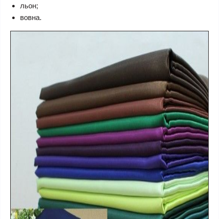
льон;
вовна.