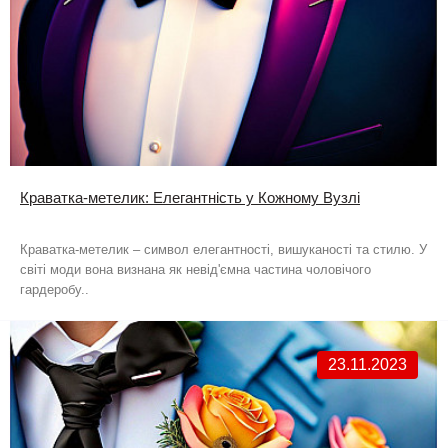
Краватка-метелик: Елегантність у Кожному Вузлі
Краватка-метелик – символ елегантності, вишуканості та стилю. У
світі моди вона визнана як невід'ємна частина чоловічого
гардеробу..
23.11.2023