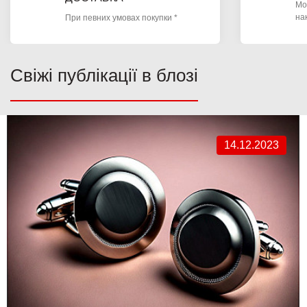
Мо
на
При певних умовах покупки *
Свіжі публікації в блозі
14.12.2023