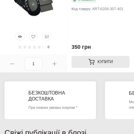
Код товару:
ART-6209-307-401
350 грн
0
КУПИТИ
БЕЗКОШТОВНА
Б
ДОСТАВКА
Мо
на
При певних умовах покупки *
Свіжі публікації в блозі