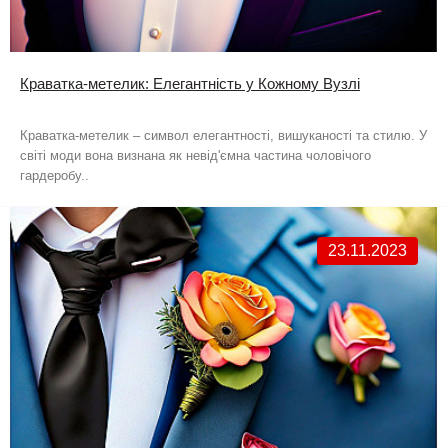
Краватка-метелик: Елегантність у Кожному Вузлі
Краватка-метелик – символ елегантності, вишуканості та стилю. У
світі моди вона визнана як невід'ємна частина чоловічого
гардеробу..
23.11.2023