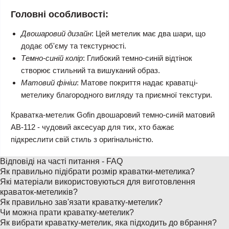
Головні особливості:
Двошаровий дизайн
: Цей метелик має два шари, що
додає об'єму та текстурності.
Темно-синій колір
: Глибокий темно-синій відтінок
створює стильний та вишуканий образ.
Матовий фініш
: Матове покриття надає краватці-
метелику благородного вигляду та приємної текстури.
Краватка-метелик Gofin двошаровий темно-синій матовий
AB-112 - чудовий аксесуар для тих, хто бажає
підкреслити свій стиль з оригінальністю.
Відповіді на часті питання - FAQ
Як правильно підібрати розмір краватки-метелика?
Які матеріали використовуються для виготовлення
краваток-метеликів?
Як правильно зав'язати краватку-метелик?
Чи можна прати краватку-метелик?
Як вибрати краватку-метелик, яка підходить до вбрання?