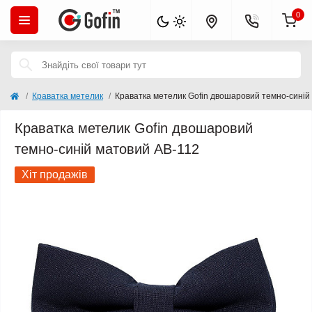
0
Краватка метелик
Краватка метелик Gofin двошаровий темно-синій
Краватка метелик Gofin двошаровий
темно-синій матовий AB-112
Хіт продажів
Популярний