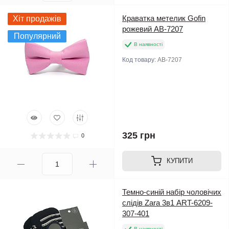
Краватка метелик Gofin
Хіт продажів
рожевий AB-7207
Популярний
В наявності
Код товару:
AB-7207
325 грн
0
КУПИТИ
Темно-синій набір чоловічих
слідів Zara 3в1 ART-6209-
307-401
В наявності