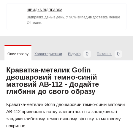
ШВИДКА ВІДПРАВКА
Відправка день в день. У 90% випадків доставка менше
24 годин.
0
0
Опис товару
Характеристики
Відгуків
Питання
Краватка-метелик Gofin
двошаровий темно-синій
матовий AB-112 - Додайте
глибини до свого образу
Краватка-метелик Gofin двошаровий темно-синій матовий
AB-112 привносить нотку елегантності та загадковості
завдяки глибокому темно-синьому відтінку та матовому
покриттю.