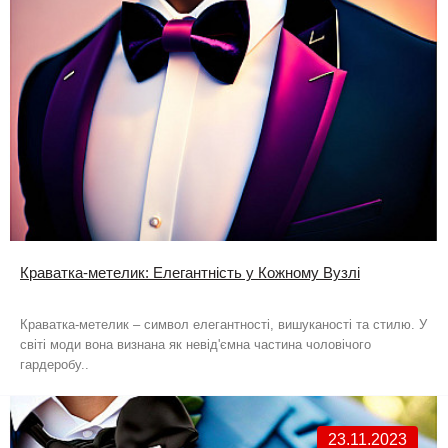
Краватка-метелик: Елегантність у Кожному Вузлі
Краватка-метелик – символ елегантності, вишуканості та стилю. У
світі моди вона визнана як невід'ємна частина чоловічого
гардеробу..
23.11.2023