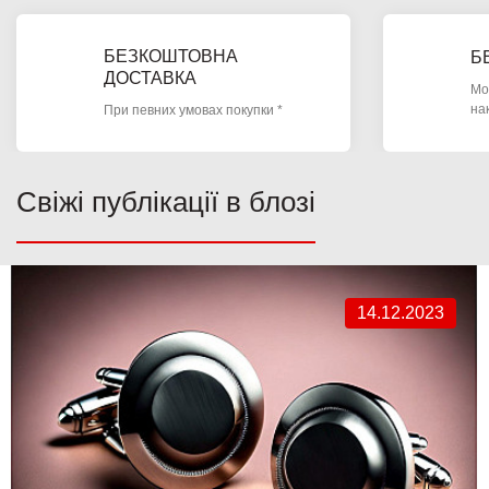
БЕЗКОШТОВНА
Б
ДОСТАВКА
Мо
на
При певних умовах покупки *
Свіжі публікації в блозі
14.12.2023