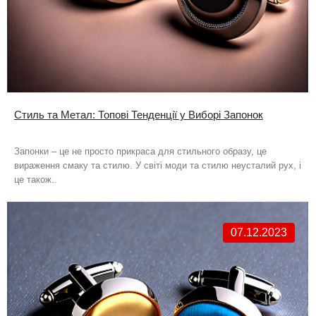
Стиль та Метал: Топові Тенденції у Виборі Запонок
Запонки – це не просто прикраса для стильного образу, це
вираження смаку та стилю. У світі моди та стилю неусталий рух, і
це також..
07.12.2023