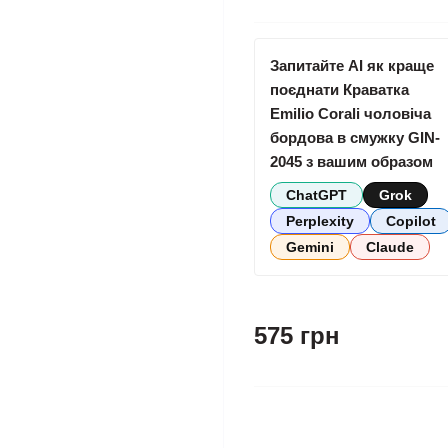
Запитайте AI як краще
поєднати Краватка
Emilio Corali чоловіча
бордова в смужку GIN-
2045 з вашим образом
ChatGPT
Grok
Perplexity
Copilot
Gemini
Claude
575 грн