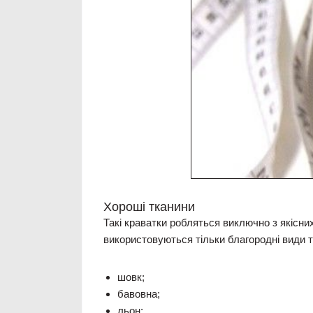
Хороші тканини
Такі краватки робляться виключно з якісни
використовуються тільки благородні види т
шовк;
бавовна;
льон;