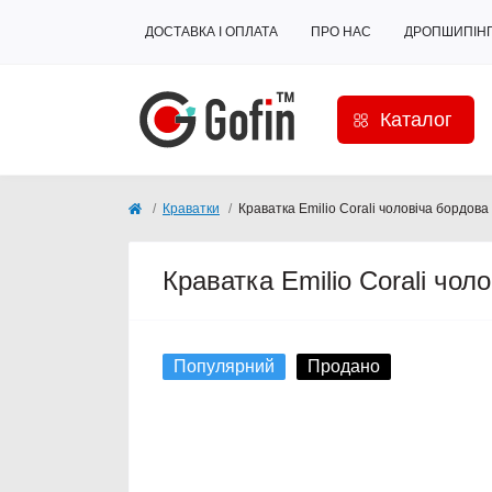
ДОСТАВКА І ОПЛАТА
ПРО НАС
ДРОПШИПІН
Каталог
Краватки
Краватка Emilio Corali чоловіча бордова
Краватка Emilio Corali чо
Популярний
Продано