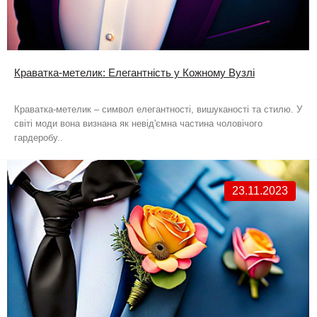
Краватка-метелик: Елегантність у Кожному Вузлі
Краватка-метелик – символ елегантності, вишуканості та стилю. У
світі моди вона визнана як невід'ємна частина чоловічого
гардеробу..
23.11.2023